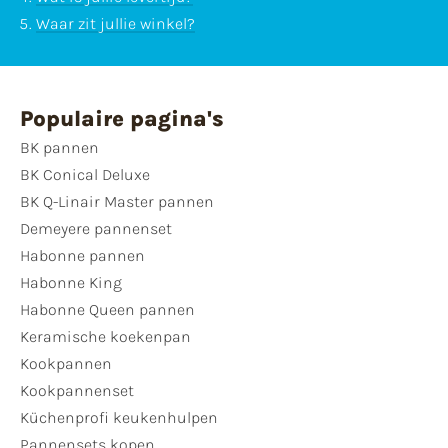
Waar zit jullie winkel?
Populaire pagina's
BK pannen
BK Conical Deluxe
BK Q-Linair Master pannen
Demeyere pannenset
Habonne pannen
Habonne King
Habonne Queen pannen
Keramische koekenpan
Kookpannen
Kookpannenset
Küchenprofi keukenhulpen
Pannensets kopen