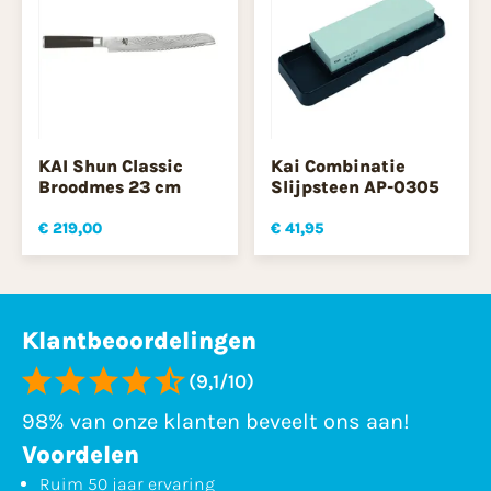
KAI Shun Classic
Kai Combinatie
Broodmes 23 cm
Slijpsteen AP-0305
€ 219,00
€ 41,95
Klantbeoordelingen
(9,1/10)
98% van onze klanten beveelt ons aan!
Voordelen
Ruim 50 jaar ervaring