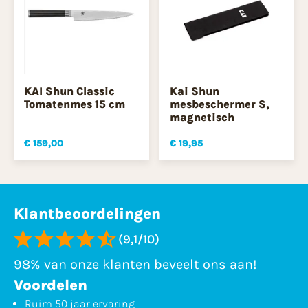
KAI Shun Classic
Kai Shun
Tomatenmes 15 cm
mesbeschermer S,
magnetisch
€ 159,00
€ 19,95
Klantbeoordelingen
(9,1/10)
98% van onze klanten beveelt ons aan!
Voordelen
Ruim 50 jaar ervaring