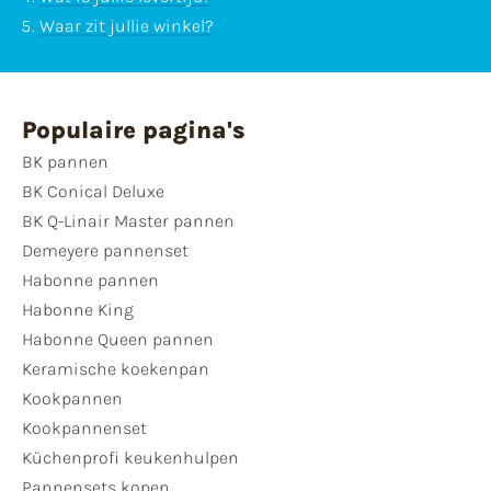
Waar zit jullie winkel?
Populaire pagina's
BK pannen
BK Conical Deluxe
BK Q-Linair Master pannen
Demeyere pannenset
Habonne pannen
Habonne King
Habonne Queen pannen
Keramische koekenpan
Kookpannen
Kookpannenset
Küchenprofi keukenhulpen
Pannensets kopen