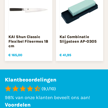
KAI Shun Classic
Kai Combinatie
Flexibel Fileermes 18
Slijpsteen AP-0305
cm
€ 165,00
€ 41,95
Klantbeoordelingen
(9,1/10)
98% van onze klanten beveelt ons aan!
Voordelen