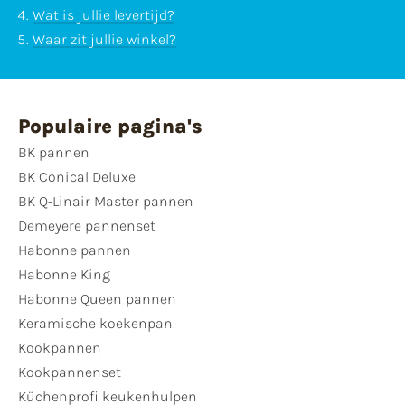
Wat is jullie levertijd?
Waar zit jullie winkel?
Populaire pagina's
BK pannen
BK Conical Deluxe
BK Q-Linair Master pannen
Demeyere pannenset
Habonne pannen
Habonne King
Habonne Queen pannen
Keramische koekenpan
Kookpannen
Kookpannenset
Küchenprofi keukenhulpen