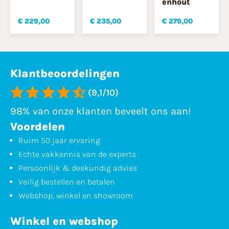
enhout
€ 229,00
€ 235,00
€ 279,00
Klantbeoordelingen
(9,1/10)
98% van onze klanten beveelt ons aan!
Voordelen
Ruim 50 jaar ervaring
Echte vakkennis van de experts
Persoonlijk & deskundig advies
Veilig bestellen en betalen
Webshop, winkel en showroom
Winkel en webshop