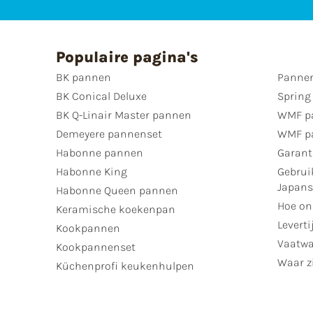
Populaire pagina's
BK pannen
Pannen
BK Conical Deluxe
Spring
BK Q-Linair Master pannen
WMF p
Demeyere pannenset
WMF p
Habonne pannen
Garant
Habonne King
Gebrui
Japan
Habonne Queen pannen
Hoe on
Keramische koekenpan
Leverti
Kookpannen
Vaatwa
Kookpannenset
Waar zi
Küchenprofi keukenhulpen