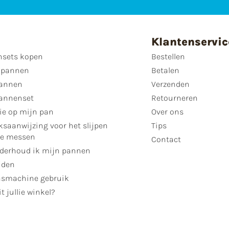
Klantenservic
sets kopen
Bestellen
 pannen
Betalen
annen
Verzenden
annenset
Retourneren
ie op mijn pan
Over ons
ksaanwijzing voor het slijpen
Tips
se messen
Contact
derhoud ik mijn pannen
jden
smachine gebruik
t jullie winkel?