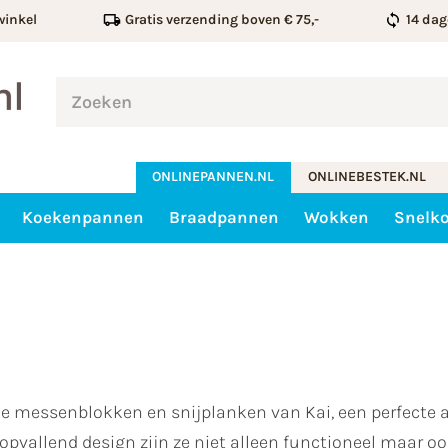
winkel
Gratis verzending boven € 75,-
14 dag
ONLINEPANNEN.NL
ONLINEBESTEK.NL
Koekenpannen
Braadpannen
Wokken
Snelk
messenblokken en snijplanken van Kai, een perfecte a
vallend design zijn ze niet alleen functioneel maar ook