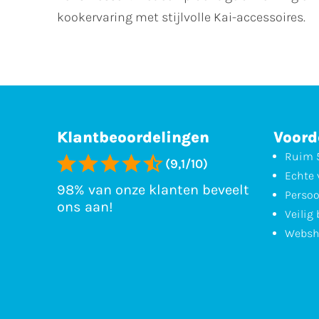
kookervaring met stijlvolle Kai-accessoires.
Klantbeoordelingen
Voord
Ruim 5
(9,1/10)
Echte 
98% van onze klanten beveelt
Persoo
ons aan!
Veilig
Websh