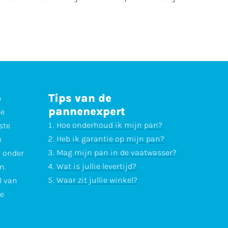
p
Tips van de
pannenexpert
ne
Hoe onderhoud ik mijn pan?
ste
Heb ik garantie op mijn pan?
e
Mag mijn pan in de vaatwasser?
r onder
Wat is jullie levertijd?
n.
Waar zit jullie winkel?
l van
te