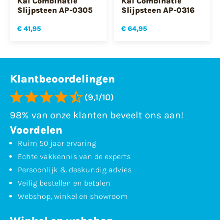
Kai Combinatie
Kai Combinatie
Slijpsteen AP-0305
Slijpsteen AP-0316
€ 41,95
€ 64,95
Klantbeoordelingen
(9,1/10)
98% van onze klanten beveelt ons aan!
Voordelen
Ruim 50 jaar ervaring
Echte vakkennis van de experts
Persoonlijk & deskundig advies
Veilig bestellen en betalen
Webshop, winkel en showroom