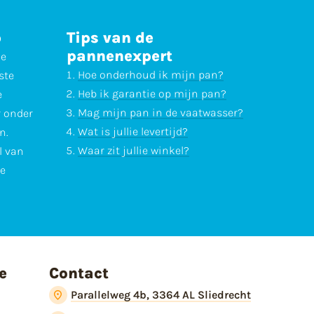
p
Tips van de
pannenexpert
ne
Hoe onderhoud ik mijn pan?
ste
Heb ik garantie op mijn pan?
e
Mag mijn pan in de vaatwasser?
r onder
Wat is jullie levertijd?
n.
Waar zit jullie winkel?
l van
te
e
Contact
Parallelweg 4b, 3364 AL Sliedrecht