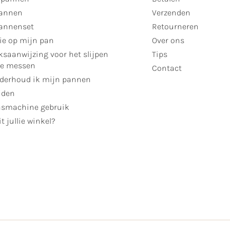
annen
Verzenden
annenset
Retourneren
ie op mijn pan
Over ons
ksaanwijzing voor het slijpen
Tips
se messen
Contact
derhoud ik mijn pannen
jden
smachine gebruik
t jullie winkel?