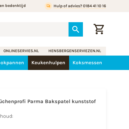
en bedenktijd
Hulp of advies? 0184 41 10 16
ONLINESERVIES.NL
HENSBERGENSERVIEZEN.NL
ookpannen
Keukenhulpen
Koksmessen
üchenprofi Parma Bakspatel kunststof
nhoud: