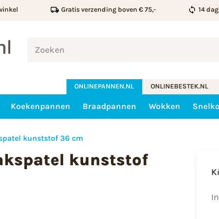
winkel
Gratis verzending boven € 75,-
14 dag
ONLINEPANNEN.NL
ONLINEBESTEK.NL
Koekenpannen
Braadpannen
Wokken
Snelk
patel kunststof 36 cm
kspatel kunststof
K
I