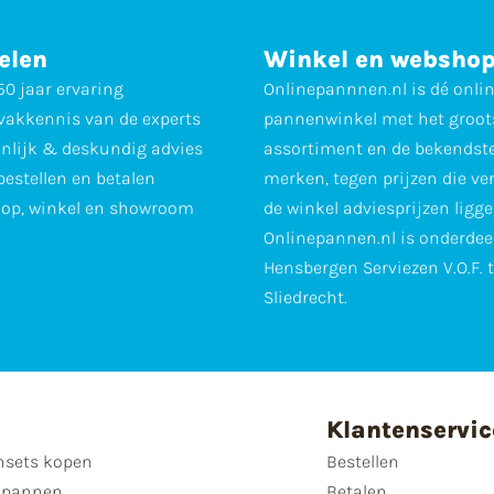
elen
Winkel en websho
0 jaar ervaring
Onlinepannnen.nl is dé onli
vakkennis van de experts
pannenwinkel met het groot
nlijk & deskundig advies
assortiment en de bekendst
 bestellen en betalen
merken, tegen prijzen die ve
op, winkel en showroom
de winkel adviesprijzen ligge
Onlinepannen.nl is onderdee
Hensbergen Serviezen V.O.F. 
Sliedrecht.
Klantenservic
sets kopen
Bestellen
 pannen
Betalen