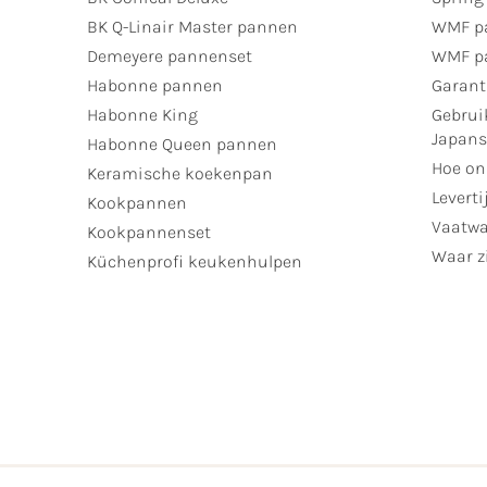
BK Q-Linair Master pannen
WMF p
Demeyere pannenset
WMF p
Habonne pannen
Garant
Habonne King
Gebrui
Japan
Habonne Queen pannen
Hoe on
Keramische koekenpan
Leverti
Kookpannen
Vaatwa
Kookpannenset
Waar zi
Küchenprofi keukenhulpen