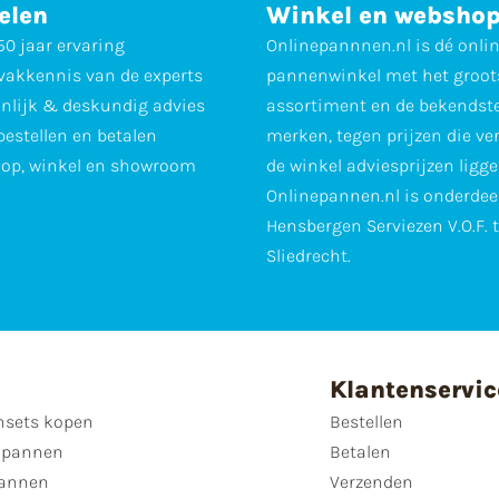
elen
Winkel en websho
0 jaar ervaring
Onlinepannnen.nl is dé onli
vakkennis van de experts
pannenwinkel met het groot
nlijk & deskundig advies
assortiment en de bekendst
 bestellen en betalen
merken, tegen prijzen die ve
op, winkel en showroom
de winkel adviesprijzen ligge
Onlinepannen.nl is onderdee
Hensbergen Serviezen V.O.F. 
Sliedrecht.
Klantenservic
sets kopen
Bestellen
 pannen
Betalen
annen
Verzenden