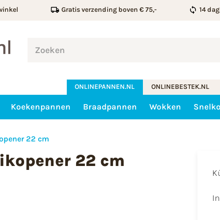
winkel
Gratis verzending boven € 75,-
14 dag
ONLINEPANNEN.NL
ONLINEBESTEK.NL
Koekenpannen
Braadpannen
Wokken
Snelk
kopener 22 cm
ikopener 22 cm
K
I