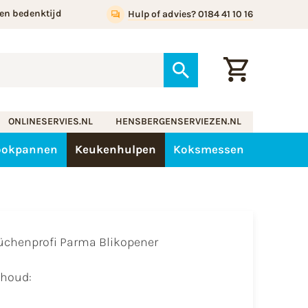
en bedenktijd
Hulp of advies? 0184 41 10 16
ONLINESERVIES.NL
HENSBERGENSERVIEZEN.NL
ookpannen
Keukenhulpen
Koksmessen
üchenprofi Parma Blikopener
nhoud: