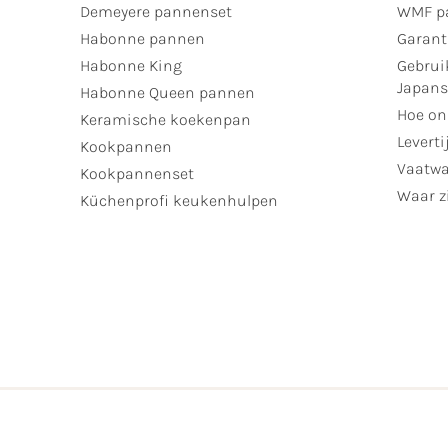
Demeyere pannenset
WMF p
Habonne pannen
Garant
Habonne King
Gebrui
Japan
Habonne Queen pannen
Hoe on
Keramische koekenpan
Leverti
Kookpannen
Vaatwa
Kookpannenset
Waar zi
Küchenprofi keukenhulpen