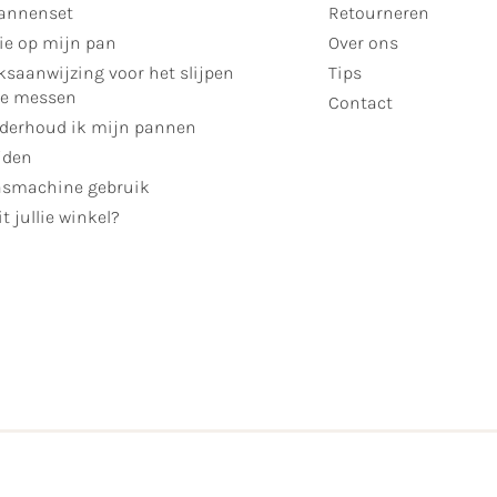
annenset
Retourneren
ie op mijn pan
Over ons
ksaanwijzing voor het slijpen
Tips
se messen
Contact
derhoud ik mijn pannen
jden
smachine gebruik
t jullie winkel?