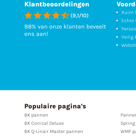
Klantbeoordelingen
Voord
Ruim 5
(9,1/10)
Echte 
98% van onze klanten beveelt
Persoo
ons aan!
Veilig
Websh
Populaire pagina's
BK pannen
Pannen
BK Conical Deluxe
Spring
BK Q-Linair Master pannen
WMF p