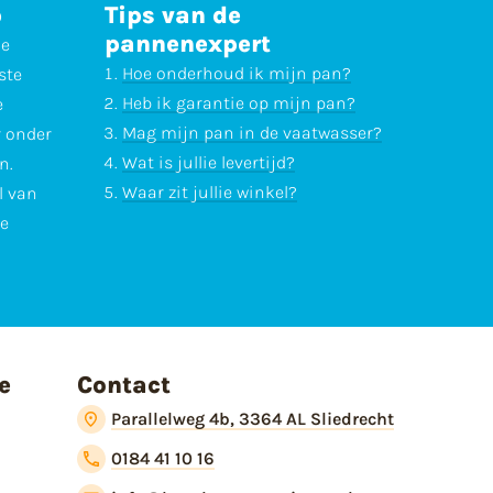
p
Tips van de
pannenexpert
ne
Hoe onderhoud ik mijn pan?
ste
Heb ik garantie op mijn pan?
e
Mag mijn pan in de vaatwasser?
r onder
Wat is jullie levertijd?
n.
Waar zit jullie winkel?
l van
te
e
Contact
Parallelweg 4b, 3364 AL Sliedrecht
0184 41 10 16