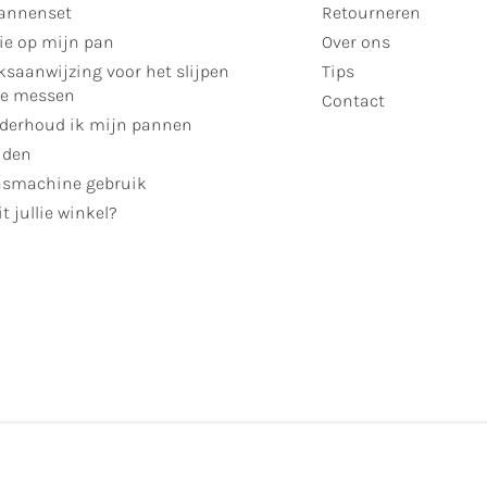
annenset
Retourneren
ie op mijn pan
Over ons
ksaanwijzing voor het slijpen
Tips
se messen
Contact
derhoud ik mijn pannen
jden
smachine gebruik
t jullie winkel?