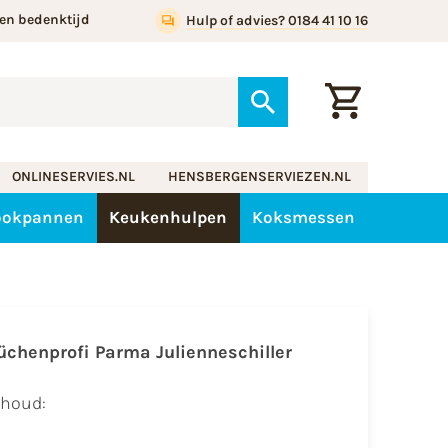
en bedenktijd
Hulp of advies? 0184 41 10 16
ONLINESERVIES.NL
HENSBERGENSERVIEZEN.NL
ookpannen
Keukenhulpen
Koksmessen
üchenprofi Parma Julienneschiller
nhoud: