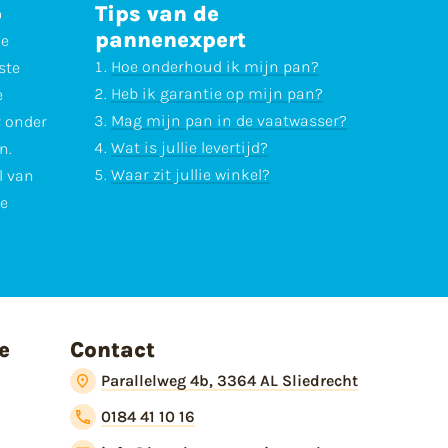
p
Tips van de
pannenexpert
ne
Hoe onderhoud ik mijn pan?
ste
Heb ik garantie op mijn pan?
e
Mag mijn pan in de vaatwasser?
r onder
Wat is jullie levertijd?
n.
Waar zit jullie winkel?
l van
te
e
Contact
Parallelweg 4b, 3364 AL Sliedrecht
0184 41 10 16