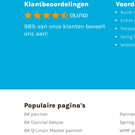
Klantbeoordelingen
Voord
Ruim 5
(9,1/10)
Echte 
98% van onze klanten beveelt
Persoo
ons aan!
Veilig
Websh
Populaire pagina's
BK pannen
Pannen
BK Conical Deluxe
Spring
BK Q-Linair Master pannen
WMF p