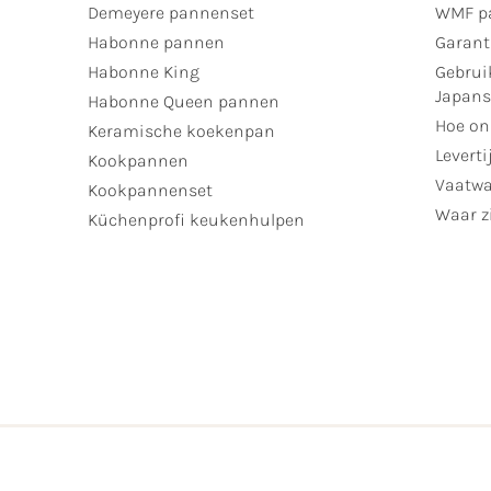
Demeyere pannenset
WMF p
Habonne pannen
Garant
Habonne King
Gebrui
Japan
Habonne Queen pannen
Hoe on
Keramische koekenpan
Leverti
Kookpannen
Vaatwa
Kookpannenset
Waar zi
Küchenprofi keukenhulpen