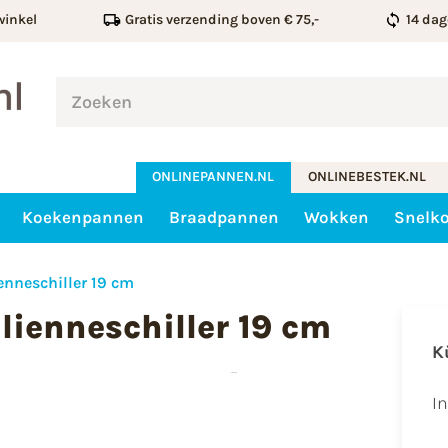
winkel
Gratis verzending boven € 75,-
14 dag
ONLINEPANNEN.NL
ONLINEBESTEK.NL
Koekenpannen
Braadpannen
Wokken
Snelk
enneschiller 19 cm
ienneschiller 19 cm
K
I