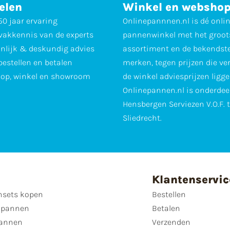
elen
Winkel en websho
0 jaar ervaring
Onlinepannnen.nl is dé onli
vakkennis van de experts
pannenwinkel met het groot
nlijk & deskundig advies
assortiment en de bekendst
 bestellen en betalen
merken, tegen prijzen die ve
op, winkel en showroom
de winkel adviesprijzen ligge
Onlinepannen.nl is onderdee
Hensbergen Serviezen V.O.F. 
Sliedrecht.
Klantenservic
sets kopen
Bestellen
 pannen
Betalen
annen
Verzenden