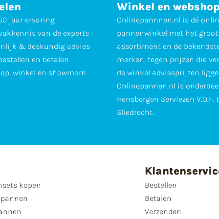
elen
Winkel en websho
0 jaar ervaring
Onlinepannnen.nl is dé onli
vakkennis van de experts
pannenwinkel met het groot
nlijk & deskundig advies
assortiment en de bekendst
 bestellen en betalen
merken, tegen prijzen die ve
op, winkel en showroom
de winkel adviesprijzen ligge
Onlinepannen.nl is onderdee
Hensbergen Serviezen V.O.F. 
Sliedrecht.
Klantenservic
sets kopen
Bestellen
 pannen
Betalen
annen
Verzenden