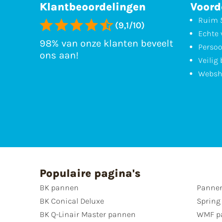
Klantbeoordelingen
Voord
Ruim 5
(9,1/10)
Echte 
98% van onze klanten beveelt
Persoo
ons aan!
Veilig
Websh
Populaire pagina's
BK pannen
Pannen
BK Conical Deluxe
Spring
BK Q-Linair Master pannen
WMF p