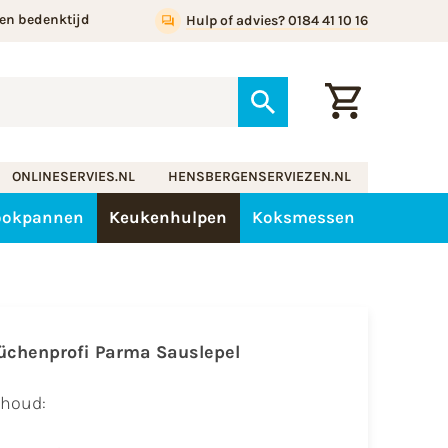
en bedenktijd
Hulp of advies? 0184 41 10 16
ONLINESERVIES.NL
HENSBERGENSERVIEZEN.NL
ookpannen
Keukenhulpen
Koksmessen
üchenprofi Parma Sauslepel
nhoud: