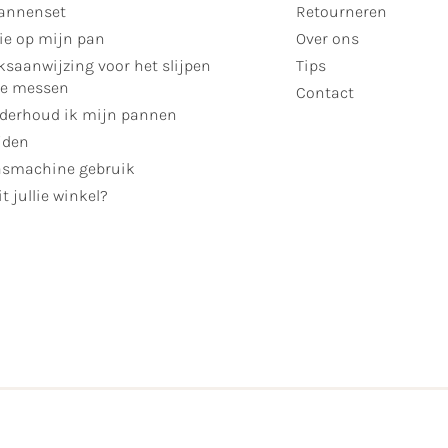
annenset
Retourneren
ie op mijn pan
Over ons
ksaanwijzing voor het slijpen
Tips
se messen
Contact
derhoud ik mijn pannen
jden
smachine gebruik
t jullie winkel?