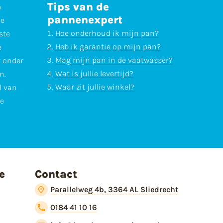
p
Tips van de
pannenexpert
ne
Hoe onderhoud ik mijn pan?
ste
Heb ik garantie op mijn pan?
e
Mag mijn pan in de vaatwasser?
r onder
Wat is jullie levertijd?
n.
Waar zit jullie winkel?
l van
te
e
Contact
Parallelweg 4b, 3364 AL Sliedrecht
0184 41 10 16