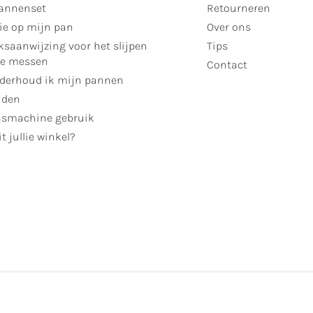
annenset
Retourneren
ie op mijn pan
Over ons
ksaanwijzing voor het slijpen
Tips
se messen
Contact
derhoud ik mijn pannen
jden
smachine gebruik
t jullie winkel?