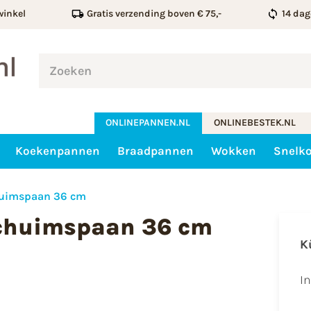
winkel
Gratis verzending boven € 75,-
14 dag
ONLINEPANNEN.NL
ONLINEBESTEK.NL
Koekenpannen
Braadpannen
Wokken
Snelk
huimspaan 36 cm
chuimspaan 36 cm
K
I