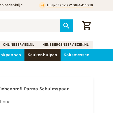
en bedenktijd
Hulp of advies? 0184 41 10 16
ONLINESERVIES.NL
HENSBERGENSERVIEZEN.NL
ookpannen
Keukenhulpen
Koksmessen
üchenprofi Parma Schuimspaan
nhoud: