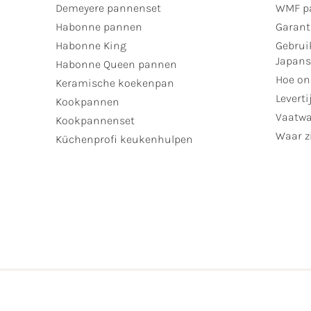
Demeyere pannenset
WMF p
Habonne pannen
Garant
Habonne King
Gebrui
Japan
Habonne Queen pannen
Hoe on
Keramische koekenpan
Leverti
Kookpannen
Vaatwa
Kookpannenset
Waar zi
Küchenprofi keukenhulpen