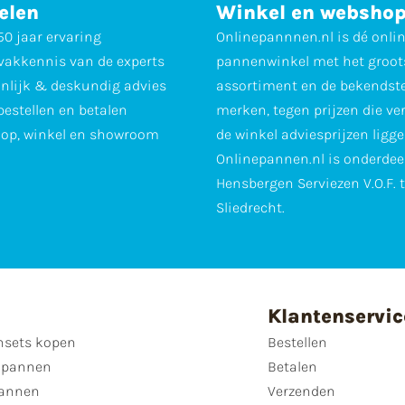
elen
Winkel en websho
0 jaar ervaring
Onlinepannnen.nl is dé onli
vakkennis van de experts
pannenwinkel met het groot
nlijk & deskundig advies
assortiment en de bekendst
 bestellen en betalen
merken, tegen prijzen die ve
op, winkel en showroom
de winkel adviesprijzen ligge
Onlinepannen.nl is onderdee
Hensbergen Serviezen V.O.F. 
Sliedrecht.
Klantenservic
sets kopen
Bestellen
 pannen
Betalen
annen
Verzenden