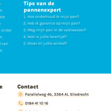
p
Tips van de
pannenexpert
ne
Hoe onderhoud ik mijn pan?
ste
Heb ik garantie op mijn pan?
e
Mag mijn pan in de vaatwasser?
r onder
Wat is jullie levertijd?
n.
Waar zit jullie winkel?
l van
te
e
Contact
Parallelweg 4b, 3364 AL Sliedrecht
0184 41 10 16