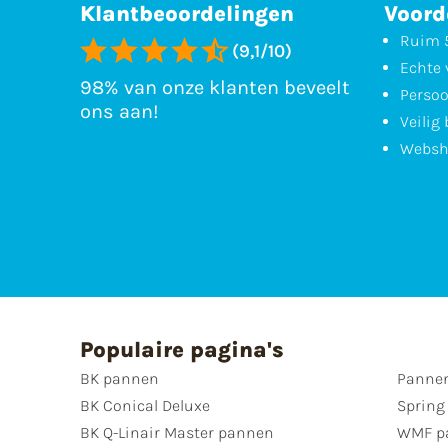
Klantbeoordelingen
Voord
Ruim 5
(9,1/10)
Echte 
98% van onze klanten beveelt
Persoo
ons aan!
Veilig
Websh
Populaire pagina's
BK pannen
Pannen
BK Conical Deluxe
Spring
BK Q-Linair Master pannen
WMF p