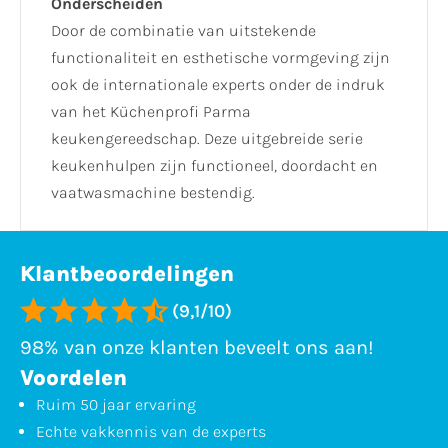
Onderscheiden
Door de combinatie van uitstekende
functionaliteit en esthetische vormgeving zijn
ook de internationale experts onder de indruk
van het Küchenprofi Parma
keukengereedschap. Deze uitgebreide serie
keukenhulpen zijn functioneel, doordacht en
vaatwasmachine bestendig.
Klantbeoordelingen
(9,1/10)
98% van onze klanten beveelt ons aan!
Voordelen
Ruim 50 jaar ervaring
Echte vakkennis van de experts