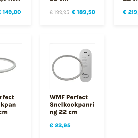
€ 149,00
€ 199,95
€ 189,50
€ 219
rfect
WMF Perfect
okpan
Snelkookpanri
 cm
ng 22 cm
€ 23,95