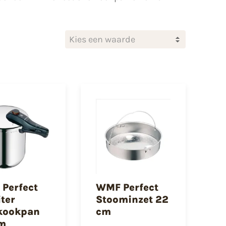
Kies een waarde
Perfect
WMF Perfect
iter
Stoominzet 22
kookpan
cm
m