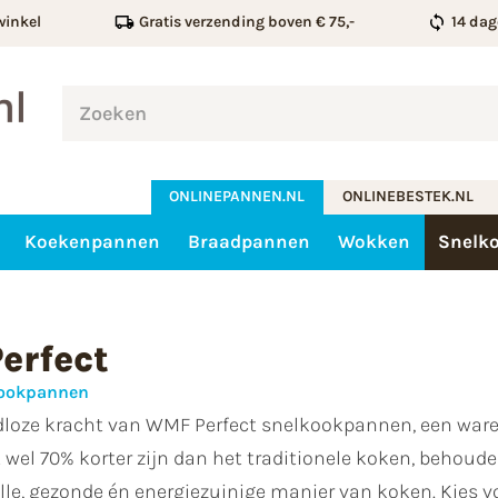
winkel
Gratis verzending boven € 75,-
14 dag
ONLINEPANNEN.NL
ONLINEBESTEK.NL
Koekenpannen
Braadpannen
Wokken
Snelk
erfect
ookpannen
dloze kracht van WMF Perfect snelkookpannen, een ware 
 wel 70% korter zijn dan het traditionele koken, behou
lle, gezonde én energiezuinige manier van koken. Kies