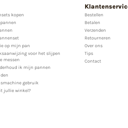
Klantenservic
sets kopen
Bestellen
 pannen
Betalen
annen
Verzenden
annenset
Retourneren
ie op mijn pan
Over ons
ksaanwijzing voor het slijpen
Tips
se messen
Contact
derhoud ik mijn pannen
jden
smachine gebruik
t jullie winkel?