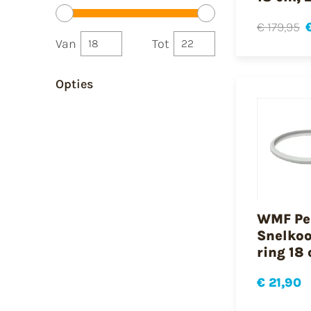
€ 179,95
Van
Tot
Opties
WMF Pe
Snelko
ring 18
€ 21,90