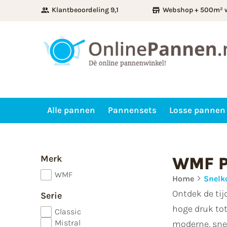
Klantbeoordeling 9,1
Webshop + 500m² 
Alle pannen
Pannensets
Losse pannen
Merk
WMF P
WMF
Home
Snelk
Ontdek de tij
Serie
hoge druk tot
Classic
Mistral
moderne, sne