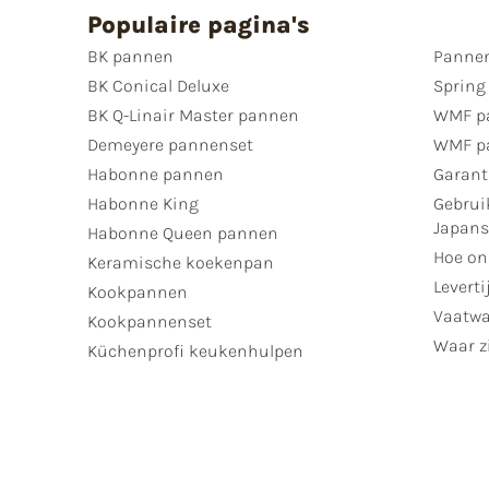
Populaire pagina's
BK pannen
Pannen
BK Conical Deluxe
Spring
BK Q-Linair Master pannen
WMF p
Demeyere pannenset
WMF p
Habonne pannen
Garant
Habonne King
Gebrui
Japan
Habonne Queen pannen
Hoe on
Keramische koekenpan
Leverti
Kookpannen
Vaatwa
Kookpannenset
Waar zi
Küchenprofi keukenhulpen