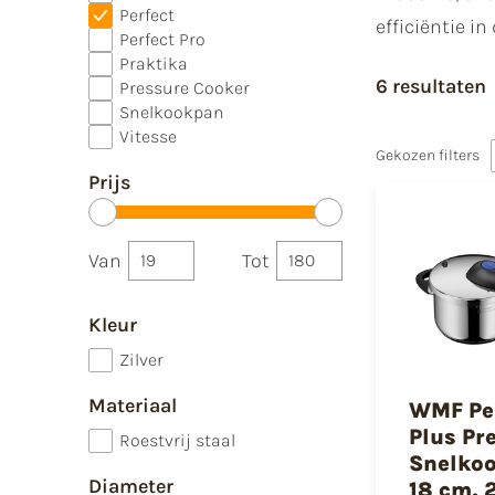
Perfect
efficiëntie in
Perfect Pro
Praktika
6 resultaten
Pressure Cooker
Snelkookpan
Vitesse
Gekozen filters
Prijs
Van
Tot
Kleur
Zilver
Materiaal
WMF Pe
Plus P
Roestvrij staal
Snelko
Diameter
18 cm, 2