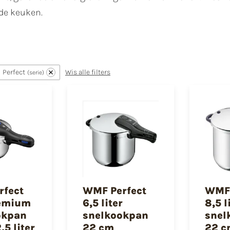
 de keuken.
Perfect
Wis alle filters
serie
rfect
WMF Perfect
WMF 
remium
6,5 liter
8,5 l
okpan
snelkookpan
snel
,5 liter
22 cm
22 c