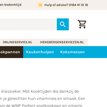
en bedenktijd
Hulp of advies? 0184 41 10 16
ONLINESERVIES.NL
HENSBERGENSERVIEZEN.NL
ookpannen
Keukenhulpen
Koksmessen
klassieker. Met kooktijden die dankzij de
den je gerechten hun vitamines en smaak. Een
 voor de WMF Perfect snelkookpan en omarm