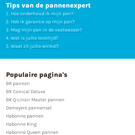
Tips van de pannenexpert
Hoe onderhoud ik mijn pan?
Heb ik garantie op mijn pan?
Mag mijn pan in de vaatwasser?
Wat is jullie levertijd?
Waar zit jullie winkel?
Populaire pagina's
BK pannen
BK Conical Deluxe
BK Q-Linair Master pannen
Demeyere pannenset
Habonne pannen
Habonne King
Habonne Queen pannen