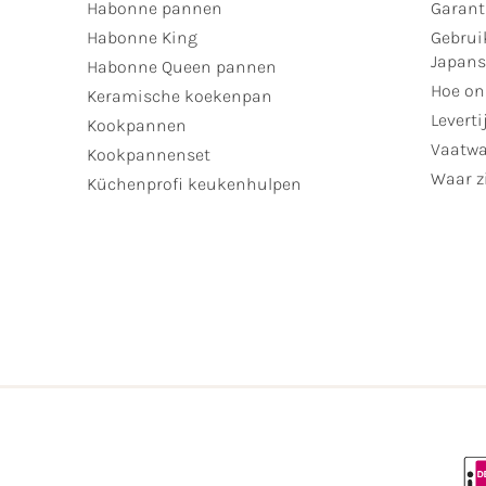
Habonne pannen
Garant
Habonne King
Gebrui
Japan
Habonne Queen pannen
Hoe on
Keramische koekenpan
Leverti
Kookpannen
Vaatwa
Kookpannenset
Waar zi
Küchenprofi keukenhulpen