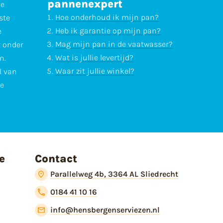
pannenexpert
ne
Hoe onderhoud ik mijn pan?
ste
Heb ik garantie op mijn pan?
e
Mag mijn pan in de vaatwasser?
r onder
Wat is jullie levertijd?
n.
Waar zit jullie winkel?
l van
te
e
Contact
Parallelweg 4b, 3364 AL Sliedrecht
0184 41 10 16
info@hensbergenserviezen.nl