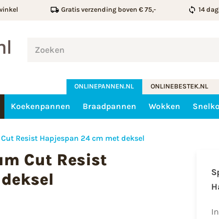
winkel
Gratis verzending boven € 75,-
14 dag
ONLINEPANNEN.NL
ONLINEBESTEK.NL
Koekenpannen
Braadpannen
Wokken
Snelk
Cut Resist Hapjespan 24 cm met deksel
um Cut Resist
S
deksel
​
I