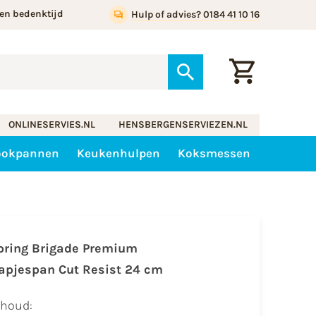
en bedenktijd
Hulp of advies? 0184 41 10 16
ONLINESERVIES.NL
HENSBERGENSERVIEZEN.NL
ookpannen
Keukenhulpen
Koksmessen
pring Brigade Premium
Hapjespan Cut Resist 24 cm
nhoud: