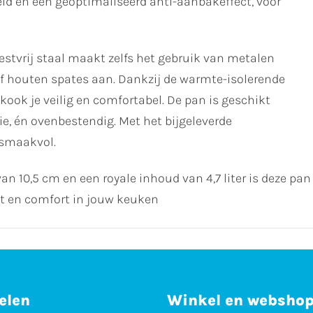
id en een geoptimaliseerd anti-aanbakeffect, voor
stvrij staal maakt zelfs het gebruik van metalen
of houten spates aan. Dankzij de warmte-isolerende
ook je veilig en comfortabel. De pan is geschikt
ie, én ovenbestendig. Met het bijgeleverde
n smaakvol.
 10,5 cm en een royale inhoud van 4,7 liter is deze pan 
it en comfort in jouw keuken
elen
Winkel en websho