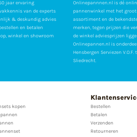
0 jaar ervaring
Onlinepannnen.nl is dé onli
vakkennis van de experts
pannenwinkel met het groot
nlijk & deskundig advies
assortiment en de bekendst
 bestellen en betalen
merken, tegen prijzen die ve
op, winkel en showroom
de winkel adviesprijzen ligge
Onlinepannen.nl is onderdee
Hensbergen Serviezen V.O.F. 
Sliedrecht.
Klantenservic
sets kopen
Bestellen
 pannen
Betalen
annen
Verzenden
annenset
Retourneren