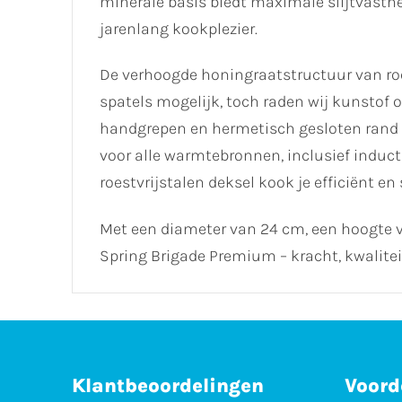
minerale basis biedt maximale slijtvasthe
jarenlang kookplezier.
De verhoogde honingraatstructuur van roe
spatels mogelijk, toch raden wij kunstof 
handgrepen en hermetisch gesloten rand k
voor alle warmtebronnen, inclusief induct
roestvrijstalen deksel kook je efficiënt e
Met een diameter van 24 cm, een hoogte van
Spring Brigade Premium – kracht, kwalite
Klantbeoordelingen
Voord