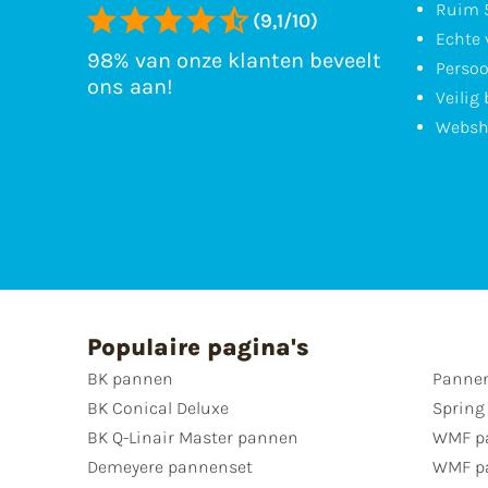
Ruim 5
(9,1/10)
Echte 
98% van onze klanten beveelt
Persoo
ons aan!
Veilig
Websh
Populaire pagina's
BK pannen
Pannen
BK Conical Deluxe
Spring
BK Q-Linair Master pannen
WMF p
Demeyere pannenset
WMF p