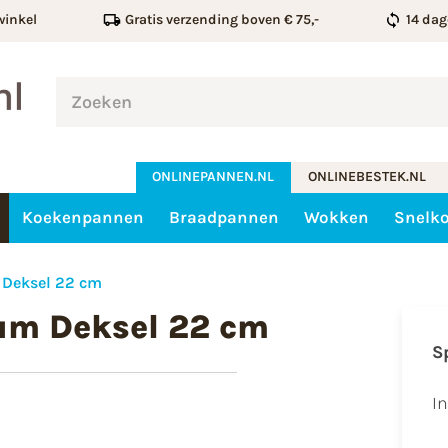
winkel
Gratis verzending boven € 75,-
14 dag
ONLINEPANNEN.NL
ONLINEBESTEK.NL
Koekenpannen
Braadpannen
Wokken
Snelk
 Deksel 22 cm
um Deksel 22 cm
S
I