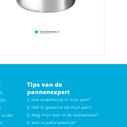
p
Tips van de
pannenexpert
ne
Hoe onderhoud ik mijn pan?
ste
Heb ik garantie op mijn pan?
e
Mag mijn pan in de vaatwasser?
r onder
Wat is jullie levertijd?
n.