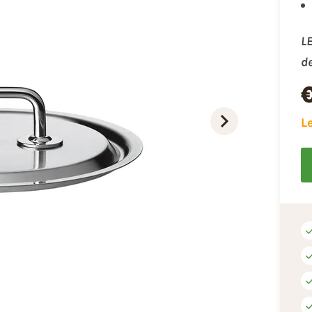
LE
d
L