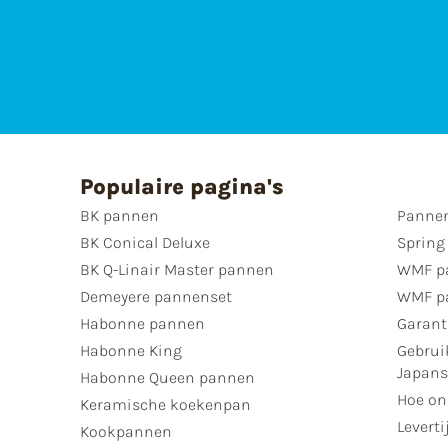
Populaire pagina's
BK pannen
Pannen
BK Conical Deluxe
Spring
BK Q-Linair Master pannen
WMF p
Demeyere pannenset
WMF p
Habonne pannen
Garant
Habonne King
Gebrui
Japan
Habonne Queen pannen
Hoe on
Keramische koekenpan
Leverti
Kookpannen