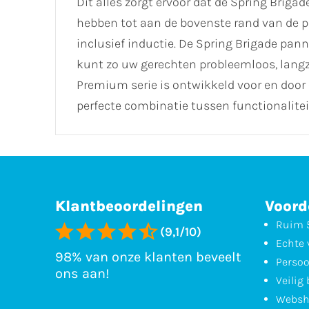
Dit alles zorgt ervoor dat de Spring Bri
hebben tot aan de bovenste rand van de p
inclusief inductie. De Spring Brigade pan
kunt zo uw gerechten probleemloos, lang
Premium serie is ontwikkeld voor en door
perfecte combinatie tussen functionalitei
Klantbeoordelingen
Voord
Ruim 5
(9,1/10)
Echte 
98% van onze klanten beveelt
Persoo
ons aan!
Veilig
Websh