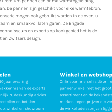
gade Premium pannen een prima warmtegeleiding
an. De pannen zijn geschikt voor elke warmtebron,
nenserie mogen ook gebruikt worden in de oven, u
zaam en smaakvol laten garen. De Brigade
 connaisseurs en experts op kookgebied het is de
t en Zwitsers design.
elen
Winkel en websho
0 jaar ervaring
Onlinepannnen.nl is dé onli
vakkennis van de experts
pannenwinkel met het groot
nlijk & deskundig advies
assortiment en de bekendst
 bestellen en betalen
merken, tegen prijzen die ve
op, winkel en showroom
de winkel adviesprijzen ligge