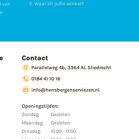
Waar zit jullie winkel?
l van
te
e
Contact
Parallelweg 4b, 3364 AL Sliedrecht
0184 41 10 16
info@hensbergenserviezen.nl
Openingstijden:​
​Zondag
Gesloten
Maandag
Gesloten
Dinsdag
10.00 - 17.00