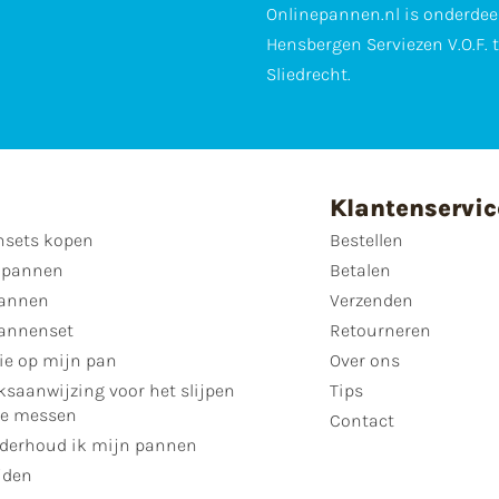
Onlinepannen.nl is onderdee
Hensbergen Serviezen V.O.F. 
Sliedrecht.
Klantenservic
sets kopen
Bestellen
 pannen
Betalen
annen
Verzenden
annenset
Retourneren
ie op mijn pan
Over ons
ksaanwijzing voor het slijpen
Tips
se messen
Contact
derhoud ik mijn pannen
jden