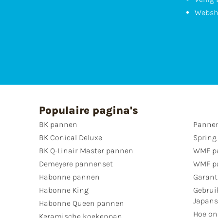
Websh
Populaire pagina's
BK pannen
Pannen
BK Conical Deluxe
Spring
BK Q-Linair Master pannen
WMF p
Demeyere pannenset
WMF p
Habonne pannen
Garant
Habonne King
Gebrui
Japan
Habonne Queen pannen
Hoe on
Keramische koekenpan