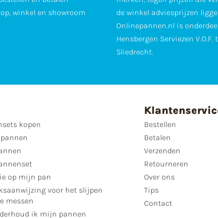
op, winkel en showroom
de winkel adviesprijzen ligge
Onlinepannen.nl is onderdee
Hensbergen Serviezen V.O.F. 
Sliedrecht.
Klantenservic
sets kopen
Bestellen
 pannen
Betalen
annen
Verzenden
annenset
Retourneren
ie op mijn pan
Over ons
ksaanwijzing voor het slijpen
Tips
se messen
Contact
derhoud ik mijn pannen