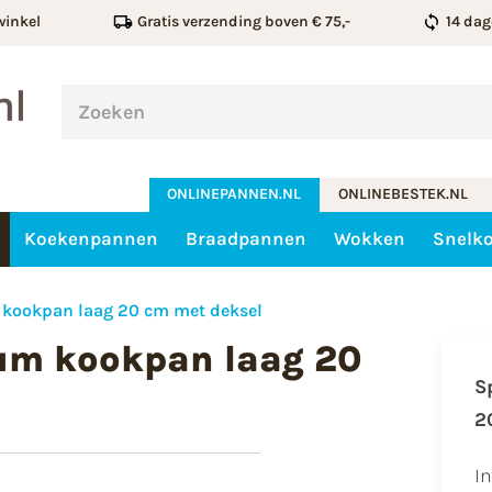
winkel
Gratis verzending boven € 75,-
14 dag
ONLINEPANNEN.NL
ONLINEBESTEK.NL
Koekenpannen
Braadpannen
Wokken
Snelk
 kookpan laag 20 cm met deksel
um kookpan laag 20
S
2
I