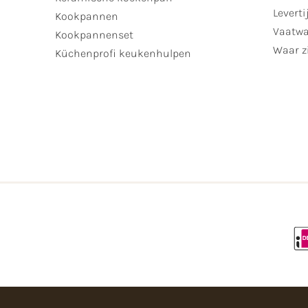
Leverti
Kookpannen
Vaatwa
Kookpannenset
Waar zi
Küchenprofi keukenhulpen