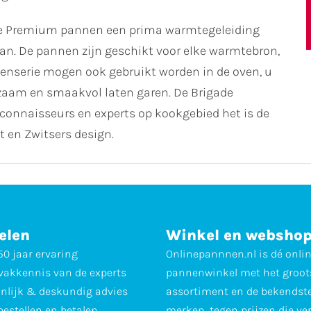
gade Premium pannen een prima warmtegeleiding
an. De pannen zijn geschikt voor elke warmtebron,
nenserie mogen ook gebruikt worden in de oven, u
zaam en smaakvol laten garen. De Brigade
 connaisseurs en experts op kookgebied het is de
t en Zwitsers design.
elen
Winkel en websho
0 jaar ervaring
Onlinepannnen.nl is dé onli
vakkennis van de experts
pannenwinkel met het groot
nlijk & deskundig advies
assortiment en de bekendst
 bestellen en betalen
merken, tegen prijzen die ve