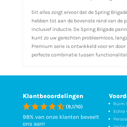
Dit alles zorgt ervoor dat de Spring Bri
hebben tot aan de bovenste rand van de p
inclusief inductie. De Spring Brigade pan
kunt zo uw gerechten probleemloos, lang
Premium serie is ontwikkeld voor en door
perfecte combinatie tussen functionalitei
Klantbeoordelingen
Voord
Ruim 5
(9,1/10)
Echte 
98% van onze klanten beveelt
Persoo
ons aan!
Veilig