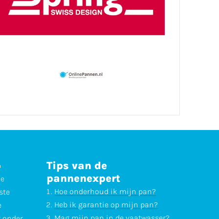
p
Tips van de
pannenexpert
ne
Hoe onderhoud ik mijn pan?
ste
Heb ik garantie op mijn pan?
e
Mag mijn pan in de vaatwasser?
r onder