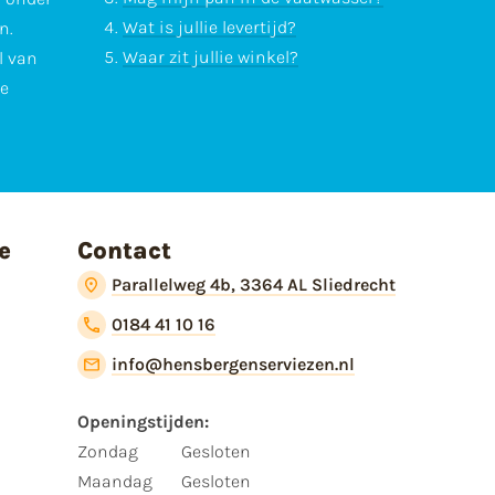
Wat is jullie levertijd?
n.
Waar zit jullie winkel?
l van
te
e
Contact
Parallelweg 4b, 3364 AL Sliedrecht
0184 41 10 16
info@hensbergenserviezen.nl
Openingstijden:​
​Zondag
Gesloten
Maandag
Gesloten