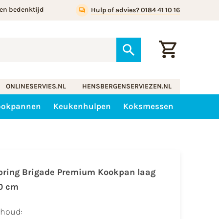
en bedenktijd
Hulp of advies? 0184 41 10 16
ONLINESERVIES.NL
HENSBERGENSERVIEZEN.NL
ookpannen
Keukenhulpen
Koksmessen
pring Brigade Premium Kookpan laag
0 cm
nhoud: