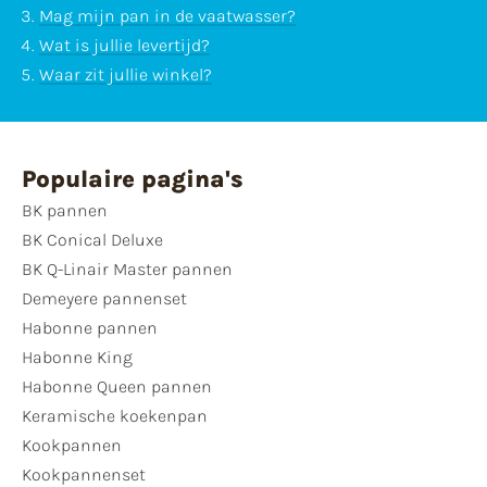
Mag mijn pan in de vaatwasser?
Wat is jullie levertijd?
Waar zit jullie winkel?
Populaire pagina's
BK pannen
BK Conical Deluxe
BK Q-Linair Master pannen
Demeyere pannenset
Habonne pannen
Habonne King
Habonne Queen pannen
Keramische koekenpan
Kookpannen
Kookpannenset