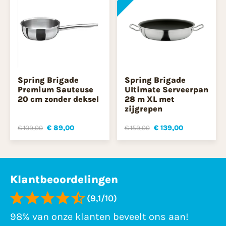
Spring Brigade
Spring Brigade
Premium Sauteuse
Ultimate Serveerpan
20 cm zonder deksel
28 m XL met
zijgrepen
€ 109,00
€ 89,00
€ 159,00
€ 139,00
Klantbeoordelingen
(9,1/10)
98% van onze klanten beveelt ons aan!