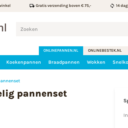
winkel
Gratis verzending boven € 75,-
14 dag
ONLINEPANNEN.NL
ONLINEBESTEK.NL
Koekenpannen
Braadpannen
Wokken
Snelk
 pannenset
delig pannenset
S
I