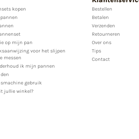
sets kopen
Bestellen
 pannen
Betalen
annen
Verzenden
annenset
Retourneren
ie op mijn pan
Over ons
ksaanwijzing voor het slijpen
Tips
se messen
Contact
derhoud ik mijn pannen
jden
smachine gebruik
t jullie winkel?