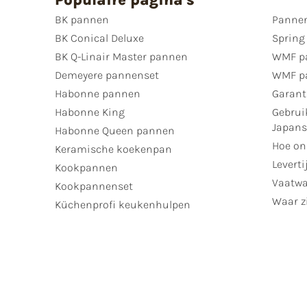
BK pannen
Pannen
BK Conical Deluxe
Spring
BK Q-Linair Master pannen
WMF p
Demeyere pannenset
WMF p
Habonne pannen
Garant
Habonne King
Gebrui
Japan
Habonne Queen pannen
Hoe on
Keramische koekenpan
Leverti
Kookpannen
Vaatwa
Kookpannenset
Waar zi
Küchenprofi keukenhulpen