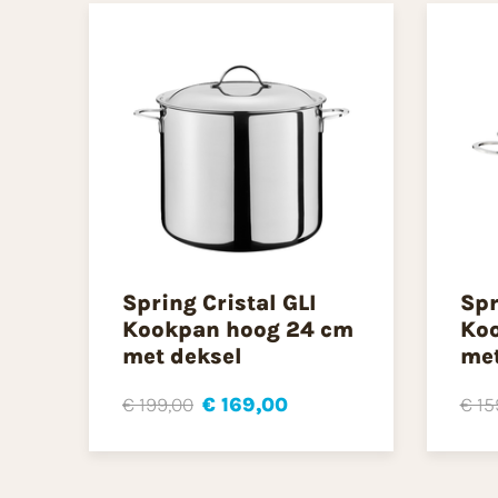
Spring Cristal GLI
Spr
Kookpan hoog 24 cm
Koo
met deksel
met
€ 199,00
€ 169,00
€ 15