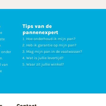
p
Tips van de
pannenexpert
ne
Hoe onderhoud ik mijn pan?
ste
Heb ik garantie op mijn pan?
e
Mag mijn pan in de vaatwasser?
r onder
Wat is jullie levertijd?
n.
Waar zit jullie winkel?
l van
te
e
Contact