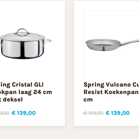
ing Cristal GLI
Spring Vulcano C
kpan laag 24 cm
Resist Koekenpan
 deksel
cm
9,00
€ 139,00
€ 159,00
€ 139,00