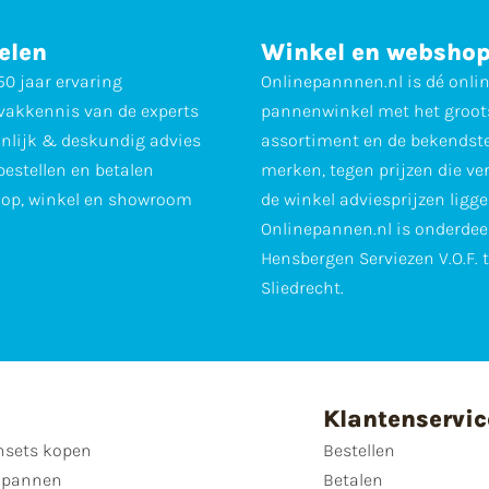
elen
Winkel en websho
0 jaar ervaring
Onlinepannnen.nl is dé onli
vakkennis van de experts
pannenwinkel met het groot
nlijk & deskundig advies
assortiment en de bekendst
 bestellen en betalen
merken, tegen prijzen die ve
op, winkel en showroom
de winkel adviesprijzen ligge
Onlinepannen.nl is onderdee
Hensbergen Serviezen V.O.F. 
Sliedrecht.
Klantenservic
sets kopen
Bestellen
 pannen
Betalen