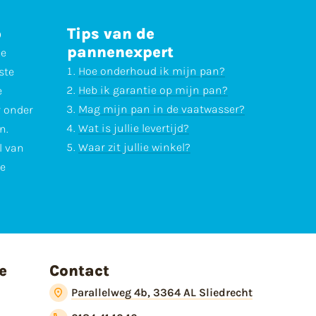
p
Tips van de
pannenexpert
ne
Hoe onderhoud ik mijn pan?
ste
Heb ik garantie op mijn pan?
e
Mag mijn pan in de vaatwasser?
r onder
Wat is jullie levertijd?
n.
Waar zit jullie winkel?
l van
te
e
Contact
Parallelweg 4b, 3364 AL Sliedrecht