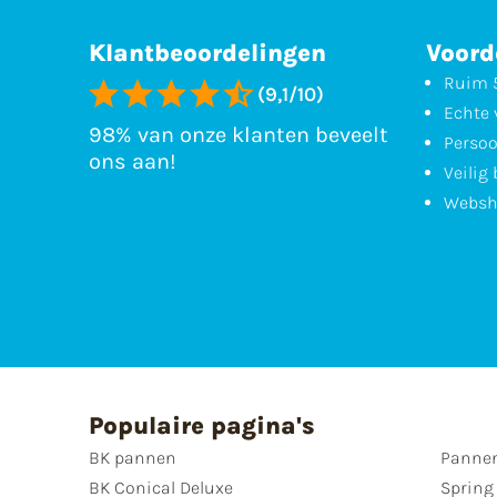
Klantbeoordelingen
Voord
Ruim 5
(9,1/10)
Echte 
98% van onze klanten beveelt
Persoo
ons aan!
Veilig
Websh
Populaire pagina's
BK pannen
Pannen
BK Conical Deluxe
Spring