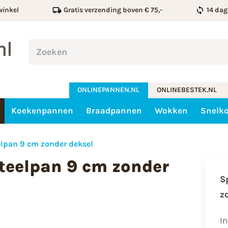
winkel
Gratis verzending boven € 75,-
14 dag
ONLINEPANNEN.NL
ONLINEBESTEK.NL
Koekenpannen
Braadpannen
Wokken
Snelk
elpan 9 cm zonder deksel
teelpan 9 cm zonder
S
z
I