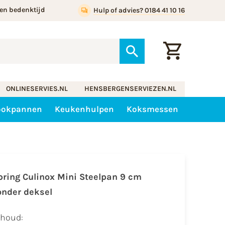
en bedenktijd
Hulp of advies? 0184 41 10 16
ONLINESERVIES.NL
HENSBERGENSERVIEZEN.NL
ookpannen
Keukenhulpen
Koksmessen
pring Culinox Mini Steelpan 9 cm
onder deksel
nhoud: