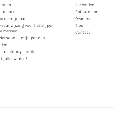
annen
Verzenden
annenset
Retourneren
ie op mijn pan
Over ons
ksaanwijzing voor het slijpen
Tips
se messen
Contact
derhoud ik mijn pannen
jden
smachine gebruik
t jullie winkel?