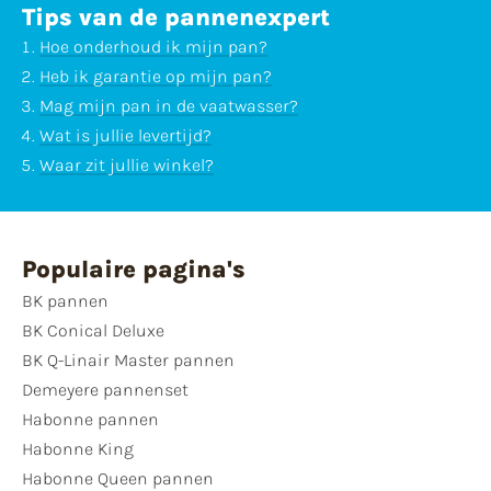
Tips van de pannenexpert
Hoe onderhoud ik mijn pan?
Heb ik garantie op mijn pan?
Mag mijn pan in de vaatwasser?
Wat is jullie levertijd?
Waar zit jullie winkel?
Populaire pagina's
BK pannen
BK Conical Deluxe
BK Q-Linair Master pannen
Demeyere pannenset
Habonne pannen
Habonne King
Habonne Queen pannen