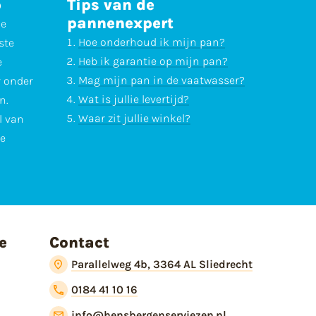
p
Tips van de
pannenexpert
ne
Hoe onderhoud ik mijn pan?
ste
Heb ik garantie op mijn pan?
e
Mag mijn pan in de vaatwasser?
r onder
Wat is jullie levertijd?
n.
Waar zit jullie winkel?
l van
te
e
Contact
Parallelweg 4b, 3364 AL Sliedrecht
0184 41 10 16
info@hensbergenserviezen.nl