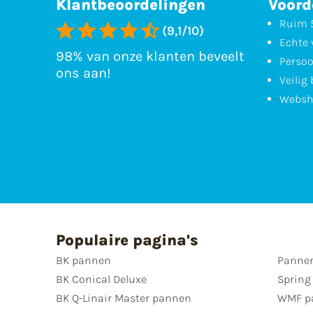
Klantbeoordelingen
Voord
Ruim 5
(9,1/10)
Echte 
98% van onze klanten beveelt
Persoo
ons aan!
Veilig
Websh
Populaire pagina's
BK pannen
Pannen
BK Conical Deluxe
Spring
BK Q-Linair Master pannen
WMF p