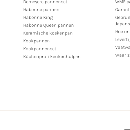
Demeyere pannenset
WMF p
Habonne pannen
Garant
Habonne King
Gebrui
Japan
Habonne Queen pannen
Hoe on
Keramische koekenpan
Leverti
Kookpannen
Vaatwa
Kookpannenset
Waar zi
Küchenprofi keukenhulpen