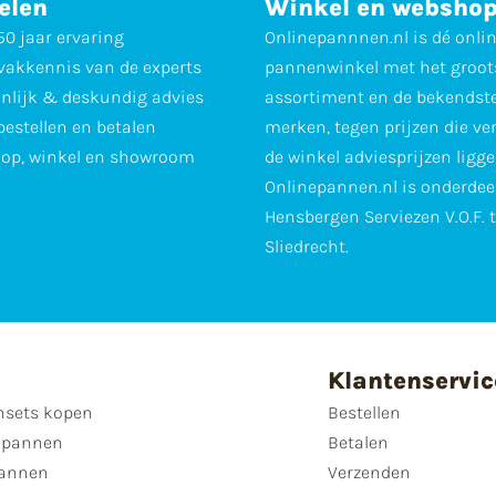
elen
Winkel en websho
0 jaar ervaring
Onlinepannnen.nl is dé onli
vakkennis van de experts
pannenwinkel met het groot
nlijk & deskundig advies
assortiment en de bekendst
 bestellen en betalen
merken, tegen prijzen die ve
op, winkel en showroom
de winkel adviesprijzen ligge
Onlinepannen.nl is onderdee
Hensbergen Serviezen V.O.F. 
Sliedrecht.
Klantenservic
sets kopen
Bestellen
 pannen
Betalen
annen
Verzenden