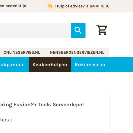
en bedenktijd
Hulp of advies? 0184 41 10 16
ONLINESERVIES.NL
HENSBERGENSERVIEZEN.NL
ookpannen
Keukenhulpen
Koksmessen
pring Fusion2+ Tools Serveerlepel
nhoud: