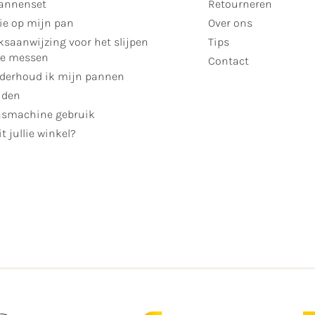
annenset
Retourneren
ie op mijn pan
Over ons
ksaanwijzing voor het slijpen
Tips
se messen
Contact
derhoud ik mijn pannen
jden
smachine gebruik
t jullie winkel?