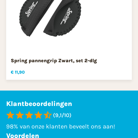
Spring pannengrip Zwart, set 2-dlg
€ 11,90
Klantbeoordelingen
(9,1/10)
98% van onze klanten beveelt ons aan!
Voordelen