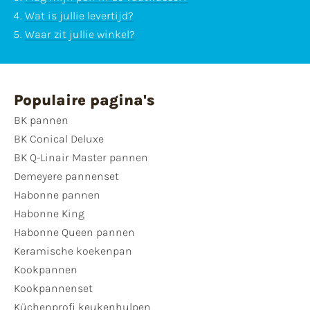
Wat is jullie levertijd?
Waar zit jullie winkel?
Populaire pagina's
BK pannen
BK Conical Deluxe
BK Q-Linair Master pannen
Demeyere pannenset
Habonne pannen
Habonne King
Habonne Queen pannen
Keramische koekenpan
Kookpannen
Kookpannenset
Küchenprofi keukenhulpen