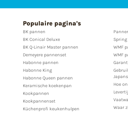
Populaire pagina's
BK pannen
Pannen
BK Conical Deluxe
Spring
BK Q-Linair Master pannen
WMF p
Demeyere pannenset
WMF p
Habonne pannen
Garant
Habonne King
Gebrui
Japan
Habonne Queen pannen
Hoe on
Keramische koekenpan
Leverti
Kookpannen
Vaatwa
Kookpannenset
Waar zi
Küchenprofi keukenhulpen