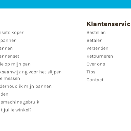
Klantenservic
sets kopen
Bestellen
 pannen
Betalen
annen
Verzenden
annenset
Retourneren
ie op mijn pan
Over ons
ksaanwijzing voor het slijpen
Tips
se messen
Contact
derhoud ik mijn pannen
jden
smachine gebruik
t jullie winkel?