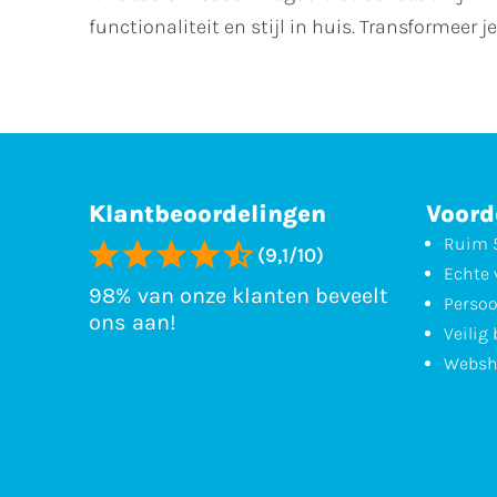
functionaliteit en stijl in huis. Transformeer
Klantbeoordelingen
Voord
Ruim 5
(9,1/10)
Echte 
98% van onze klanten beveelt
Persoo
ons aan!
Veilig
Websh