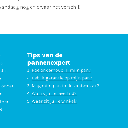
 vandaag nog en ervaar het verschil!
p
Tips van de
pannenexpert
ne
Hoe onderhoud ik mijn pan?
ste
Heb ik garantie op mijn pan?
e
Mag mijn pan in de vaatwasser?
r onder
Wat is jullie levertijd?
n.
Waar zit jullie winkel?
l van
te