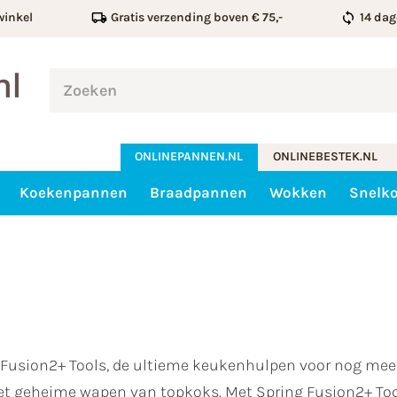
winkel
Gratis verzending boven € 75,-
14 dag
ONLINEPANNEN.NL
ONLINEBESTEK.NL
Koekenpannen
Braadpannen
Wokken
Snelk
g Fusion2+ Tools, de ultieme keukenhulpen voor nog mee
 het geheime wapen van topkoks. Met Spring Fusion2+ Too