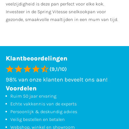
veelzijdigheid is deze pan perfect voor elke kok.
Investeer in de Spring Vitesse snelkookpan voor
gezonde, smaakvolle maaltijden in een mum van tijd.
Klantbeoordelingen
(9,1/10)
98% van onze klanten beveelt ons aan!
Voordelen
Ruim 50 jaar ervaring
Echte vakkennis van de experts
Persoonlijk & deskundig advies
Veilig bestellen en betalen
Webshop, winkel en showroom