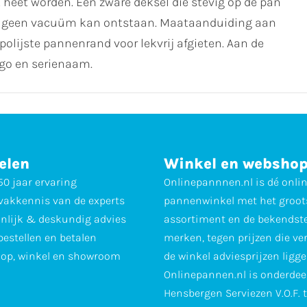
heet worden. Een zware deksel die stevig op de pan
t er geen vacuüm kan ontstaan. Maataanduiding aan
olijste pannenrand voor lekvrij afgieten. Aan de
ogo en serienaam.
elen
Winkel en websho
0 jaar ervaring
Onlinepannnen.nl is dé onli
vakkennis van de experts
pannenwinkel met het groot
nlijk & deskundig advies
assortiment en de bekendst
 bestellen en betalen
merken, tegen prijzen die ve
op, winkel en showroom
de winkel adviesprijzen ligge
Onlinepannen.nl is onderdee
Hensbergen Serviezen V.O.F. 