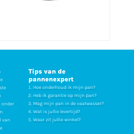
p
Tips van de
pannenexpert
ne
Hoe onderhoud ik mijn pan?
ste
Heb ik garantie op mijn pan?
e
Mag mijn pan in de vaatwasser?
r onder
Wat is jullie levertijd?
n.
Waar zit jullie winkel?
l van
te