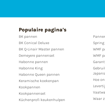
Populaire pagina's
BK pannen
Pannen
BK Conical Deluxe
Spring
BK Q-Linair Master pannen
WMF p
Demeyere pannenset
WMF p
Habonne pannen
Garant
Habonne King
Gebrui
Japan
Habonne Queen pannen
Hoe on
Keramische koekenpan
Leverti
Kookpannen
Vaatwa
Kookpannenset
Waar zi
Küchenprofi keukenhulpen