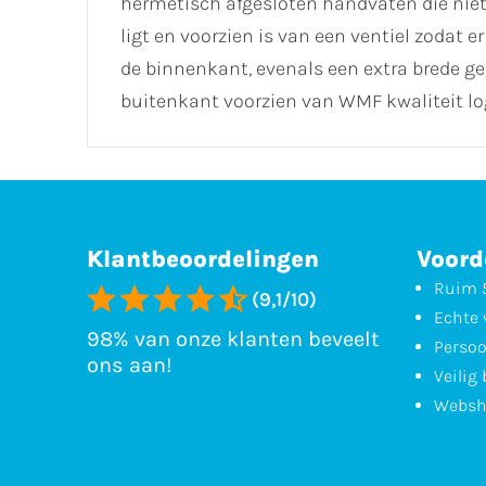
hermetisch afgesloten handvaten die niet 
ligt en voorzien is van een ventiel zoda
de binnenkant, evenals een extra brede gep
buitenkant voorzien van WMF kwaliteit l
Klantbeoordelingen
Voord
Ruim 5
(9,1/10)
Echte 
98% van onze klanten beveelt
Persoo
ons aan!
Veilig
Websh