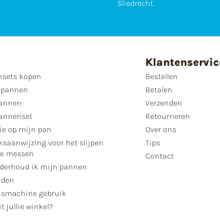
Sliedrecht.
Klantenservic
sets kopen
Bestellen
 pannen
Betalen
annen
Verzenden
annenset
Retourneren
ie op mijn pan
Over ons
ksaanwijzing voor het slijpen
Tips
se messen
Contact
derhoud ik mijn pannen
jden
smachine gebruik
t jullie winkel?