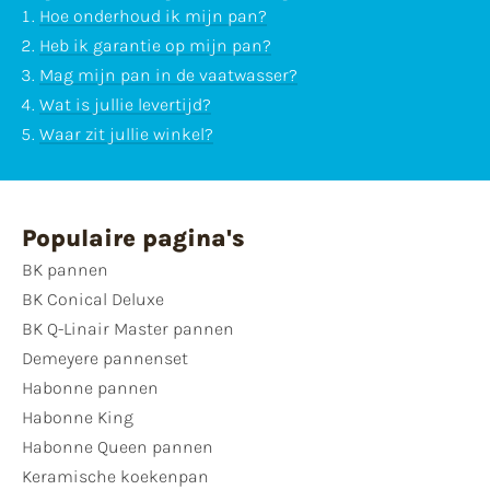
Hoe onderhoud ik mijn pan?
Heb ik garantie op mijn pan?
Mag mijn pan in de vaatwasser?
Wat is jullie levertijd?
Waar zit jullie winkel?
Populaire pagina's
BK pannen
BK Conical Deluxe
BK Q-Linair Master pannen
Demeyere pannenset
Habonne pannen
Habonne King
Habonne Queen pannen
Keramische koekenpan