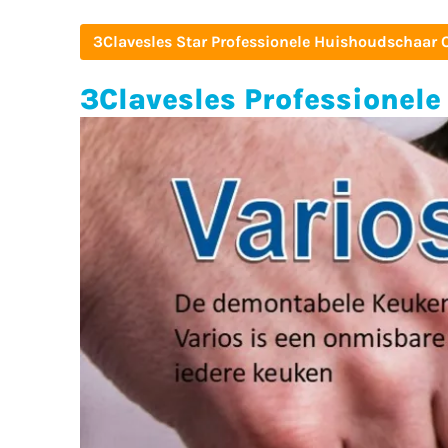
3Clavesles Star Professionele Huishoudschaar 
3Clavesles Professionel