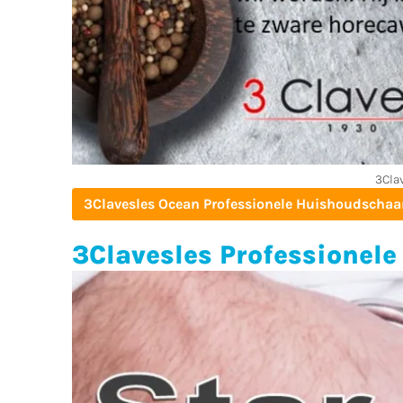
3Cla
3Clavesles Ocean Professionele Huishoudschaa
3Clavesles Professionel