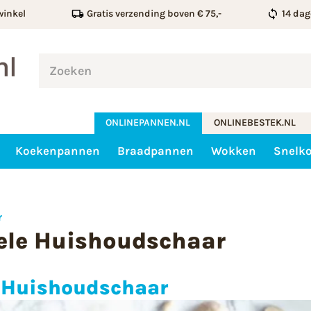
winkel
Gratis verzending boven € 75,-
14 dag
ONLINEPANNEN.NL
ONLINEBESTEK.NL
Koekenpannen
Braadpannen
Wokken
Snelk
r
nele Huishoudschaar
e Huishoudschaar