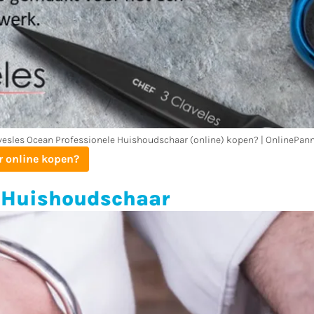
vesles Ocean Professionele Huishoudschaar (online) kopen? | OnlinePann
r online kopen?
e Huishoudschaar