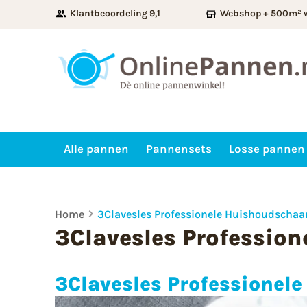
Klantbeoordeling 9,1
Webshop + 500m² 
Alle pannen
Pannensets
Losse pannen
Home
3Clavesles Professionele Huishoudschaa
3Clavesles Professio
3Clavesles Professionel