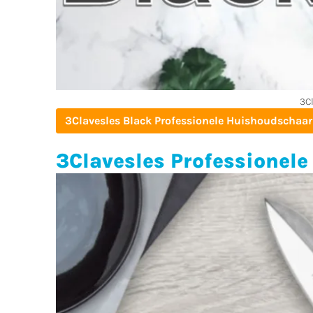
3C
3Clavesles Black Professionele Huishoudschaar
3Clavesles Professionel