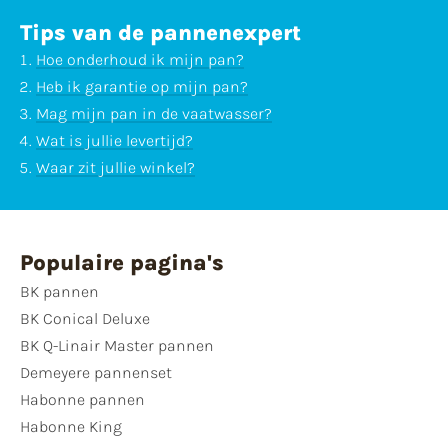
Tips van de pannenexpert
Hoe onderhoud ik mijn pan?
Heb ik garantie op mijn pan?
Mag mijn pan in de vaatwasser?
Wat is jullie levertijd?
Waar zit jullie winkel?
Populaire pagina's
BK pannen
BK Conical Deluxe
BK Q-Linair Master pannen
Demeyere pannenset
Habonne pannen
Habonne King