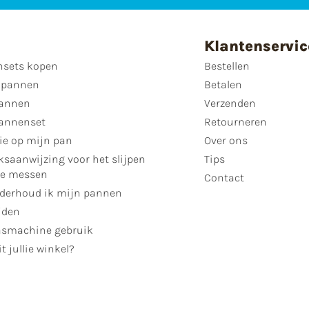
Klantenservic
sets kopen
Bestellen
 pannen
Betalen
annen
Verzenden
annenset
Retourneren
ie op mijn pan
Over ons
ksaanwijzing voor het slijpen
Tips
se messen
Contact
derhoud ik mijn pannen
jden
smachine gebruik
t jullie winkel?