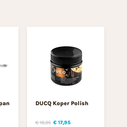
lpan
DUCQ Koper Polish
€ 18,95
€ 17,95