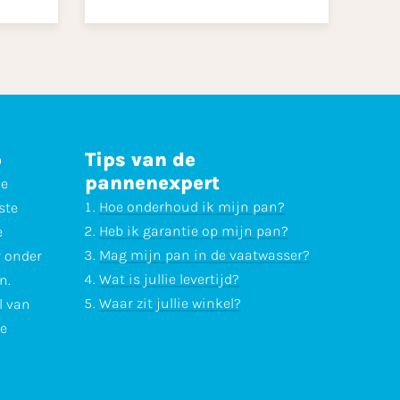
p
Tips van de
pannenexpert
ne
Hoe onderhoud ik mijn pan?
ste
Heb ik garantie op mijn pan?
e
Mag mijn pan in de vaatwasser?
r onder
Wat is jullie levertijd?
n.
Waar zit jullie winkel?
l van
te