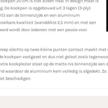
ookpan 20 cm is niet alleen fraai in design maar is
g. De kookpan is opgebouwd uit 3 lagen (3-ply):
(RVS) aan de binnenzijde en een aluminium
 voelbare kwaliteit (wanddikte 2,5 mm) en met een
erd wordt door iedereen met een passie voor
reep slechts op twee kleine punten contact maakt met d
e kookpan vastgezet en dus niet gelast zoals tegenwoord
xtra kookplezier staat op de matte rvs binnenzijde een d
 waardoor de aluminium kern volledig is afgedekt. Zo 
iet beschadigen.