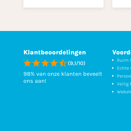
Klantbeoordelingen
Voord
Ruim 5
(9,1/10)
Echte 
98% van onze klanten beveelt
Persoo
ons aan!
Veilig
Websh