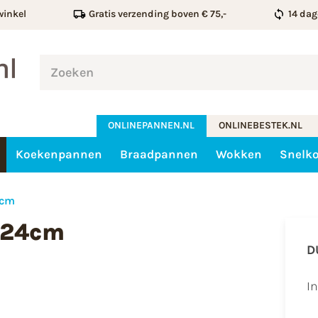
winkel
Gratis verzending boven € 75,-
14 dag
ONLINEPANNEN.NL
ONLINEBESTEK.NL
Koekenpannen
Braadpannen
Wokken
Snelk
4cm
 24cm
D
I