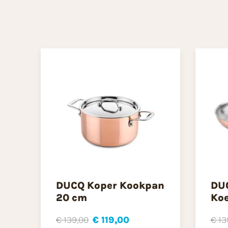
DUCQ Koper Kookpan
DU
20 cm
Ko
€ 139,00
€ 119,00
€ 13