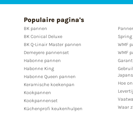
Populaire pagina's
BK pannen
Pannen
BK Conical Deluxe
Spring
BK Q-Linair Master pannen
WMF p
Demeyere pannenset
WMF p
Habonne pannen
Garant
Habonne King
Gebrui
Japan
Habonne Queen pannen
Hoe on
Keramische koekenpan
Leverti
Kookpannen
Vaatwa
Kookpannenset
Waar zi
Küchenprofi keukenhulpen