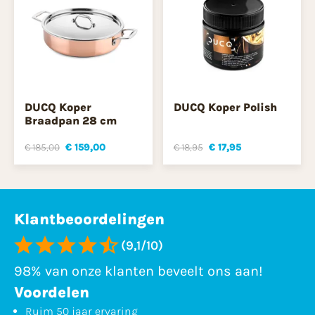
DUCQ Koper
DUCQ Koper Polish
Braadpan 28 cm
€ 185,00
€ 159,00
€ 18,95
€ 17,95
Klantbeoordelingen
(9,1/10)
98% van onze klanten beveelt ons aan!
Voordelen
Ruim 50 jaar ervaring