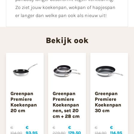
Zo ziet jouw koekenpan, wokpan of hapjespan
er langer dan welke pan ook als nieuw uit!
Bekijk ook
Greenpan
Greenpan
Greenpan
Premiere
Premiere
Premiere
Koekenpan
Koekenpan
Koekenpan
20 cm
nen, set 20
30 cm
cm + 28 cm
€
€
€
€
€
€
104,90
93,95
229,80
179,50
134,90
114,95