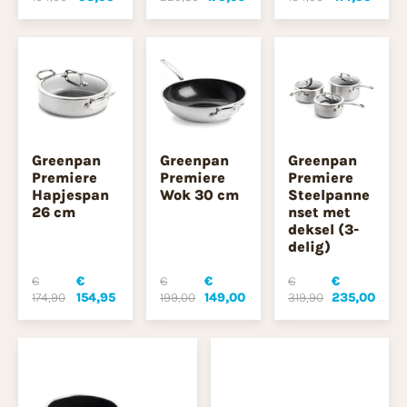
Greenpan
Greenpan
Greenpan
Premiere
Premiere
Premiere
Hapjespan
Wok 30 cm
Steelpanne
26 cm
nset met
deksel (3-
delig)
€
€
€
€
€
€
174,90
154,95
199,00
149,00
319,90
235,00