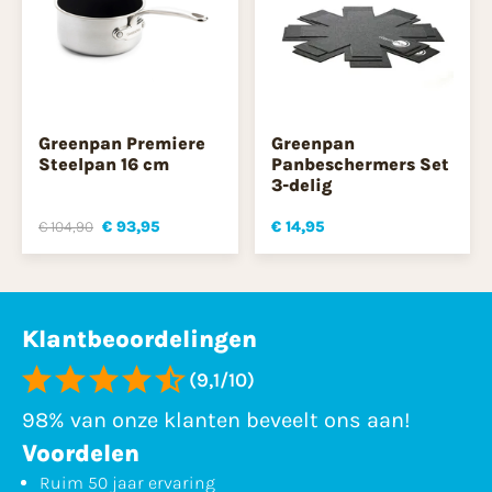
Greenpan Premiere
Greenpan
Steelpan 16 cm
Panbeschermers Set
3-delig
€ 104,90
€ 93,95
€ 14,95
Klantbeoordelingen
(9,1/10)
98% van onze klanten beveelt ons aan!
Voordelen
Ruim 50 jaar ervaring