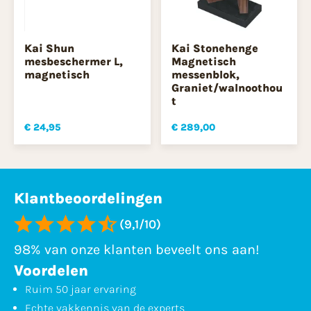
Kai Shun
Kai Stonehenge
mesbeschermer L,
Magnetisch
magnetisch
messenblok,
Graniet/walnoothou
t
€ 24,95
€ 289,00
Klantbeoordelingen
(9,1/10)
98% van onze klanten beveelt ons aan!
Voordelen
Ruim 50 jaar ervaring
Echte vakkennis van de experts