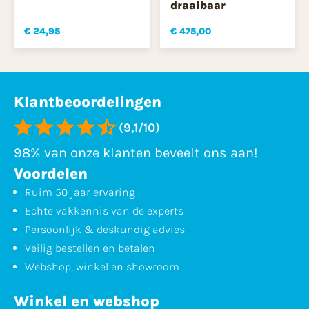
draaibaar
€ 24,95
€ 475,00
Klantbeoordelingen
(9,1/10)
98% van onze klanten beveelt ons aan!
Voordelen
Ruim 50 jaar ervaring
Echte vakkennis van de experts
Persoonlijk & deskundig advies
Veilig bestellen en betalen
Webshop, winkel en showroom
Winkel en webshop