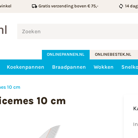
winkel
Gratis verzending boven € 75,-
14 dag
ONLINEPANNEN.NL
ONLINEBESTEK.NL
Koekenpannen
Braadpannen
Wokken
Snelk
mes 10 cm
icemes 10 cm
K
I