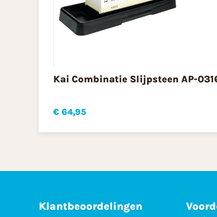
Kai Combinatie Slijpsteen AP-031
€ 64,95
Klantbeoordelingen
Voord