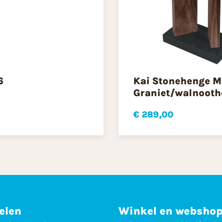
6
Kai Stonehenge M
Graniet/walnooth
€ 289,00
elen
Winkel en websho