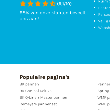
Ruim 5
(9,1/10)
Echte 
98% van onze klanten beveelt
Persoo
ons aan!
Veilig
Websh
Populaire pagina's
BK pannen
Pannen
BK Conical Deluxe
Spring
BK Q-Linair Master pannen
WMF p
Demeyere pannenset
WMF p