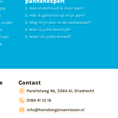
pannenexpert
ne
Hoe onderhoud ik mijn pan?
ste
Heb ik garantie op mijn pan?
e
Mag mijn pan in de vaatwasser?
r onder
Wat is jullie levertijd?
n.
Waar zit jullie winkel?
l van
te
e
Contact
Parallelweg 4b, 3364 AL Sliedrecht
0184 41 10 16
info@hensbergenserviezen.nl