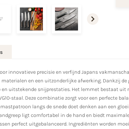
es
oor innovatieve precisie en verfijnd Japans vakmansc
aterialen en een uitzonderlijke afwerking. Dankzij d
 en uitstekende snijprestaties. Het lemmet bestaat uit m
10-staal. Deze combinatie zorgt voor een perfecte bala
damastpatroon langs de snede doet denken aan een gloe
ndgreep ligt comfortabel in de hand en biedt maximale
ssen perfect uitgebalanceerd. Ingrediënten worden moei