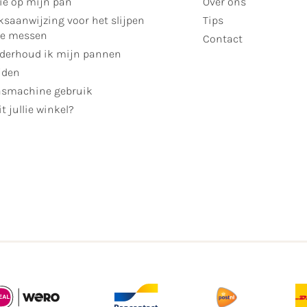
ie op mijn pan
Over ons
ksaanwijzing voor het slijpen
Tips
se messen
Contact
derhoud ik mijn pannen
jden
smachine gebruik
t jullie winkel?