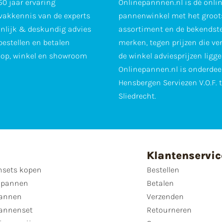
0 jaar ervaring
Onlinepannnen.nl is dé onli
vakkennis van de experts
pannenwinkel met het groot
nlijk & deskundig advies
assortiment en de bekendst
 bestellen en betalen
merken, tegen prijzen die ve
op, winkel en showroom
de winkel adviesprijzen ligge
Onlinepannen.nl is onderdee
Hensbergen Serviezen V.O.F. 
Sliedrecht.
Klantenservic
sets kopen
Bestellen
 pannen
Betalen
annen
Verzenden
annenset
Retourneren