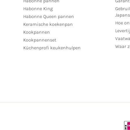
Habonne pannen
Garant
Habonne King
Gebrui
Japan
Habonne Queen pannen
Hoe on
Keramische koekenpan
Leverti
Kookpannen
Vaatwa
Kookpannenset
Waar zi
Küchenprofi keukenhulpen