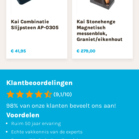
Kai Combinatie
Kai Stonehenge
Slijpsteen AP-0305
Magnetisch
messenblok,
Graniet/eikenhout
€ 41,95
€ 279,00
Klantbeoordelingen
(9,1/10)
98% van onze klanten beveelt ons aan!
Voordelen
Ruim 50 jaar ervaring
Echte vakkennis van de experts