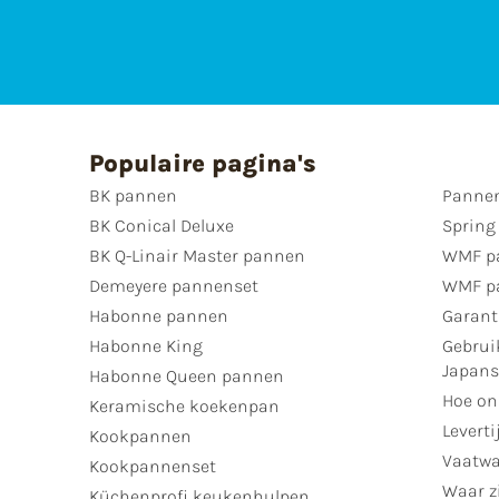
Populaire pagina's
BK pannen
Pannen
BK Conical Deluxe
Spring
BK Q-Linair Master pannen
WMF p
Demeyere pannenset
WMF p
Habonne pannen
Garant
Habonne King
Gebrui
Japan
Habonne Queen pannen
Hoe on
Keramische koekenpan
Leverti
Kookpannen
Vaatwa
Kookpannenset
Waar zi
Küchenprofi keukenhulpen