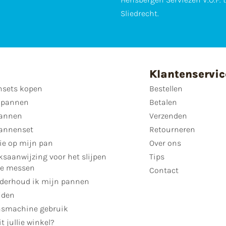
Sliedrecht.
Klantenservic
sets kopen
Bestellen
 pannen
Betalen
annen
Verzenden
annenset
Retourneren
ie op mijn pan
Over ons
ksaanwijzing voor het slijpen
Tips
se messen
Contact
derhoud ik mijn pannen
jden
smachine gebruik
t jullie winkel?