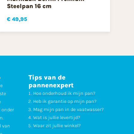
Steelpan 16 cm
€ 49,95
p
Tips van de
pannenexpert
ne
Hoe onderhoud ik mijn pan?
ste
Heb ik garantie op mijn pan?
e
Mag mijn pan in de vaatwasser?
r onder
Wat is jullie levertijd?
n.
Waar zit jullie winkel?
l van
te