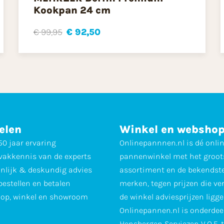
Kookpan 24 cm
€ 99,95
€ 92,50
elen
Winkel en websho
0 jaar ervaring
Onlinepannnen.nl is dé onli
vakkennis van de experts
pannenwinkel met het groot
nlijk & deskundig advies
assortiment en de bekendst
 bestellen en betalen
merken, tegen prijzen die ve
op, winkel en showroom
de winkel adviesprijzen ligge
Onlinepannen.nl is onderdee
Hensbergen Serviezen V.O.F. 