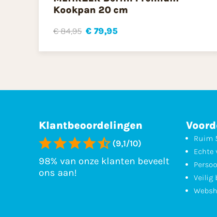
Kookpan 20 cm
€ 84,95
€ 79,95
Klantbeoordelingen
Voord
Ruim 5
(9,1/10)
Echte 
98% van onze klanten beveelt
Persoo
ons aan!
Veilig
Websh