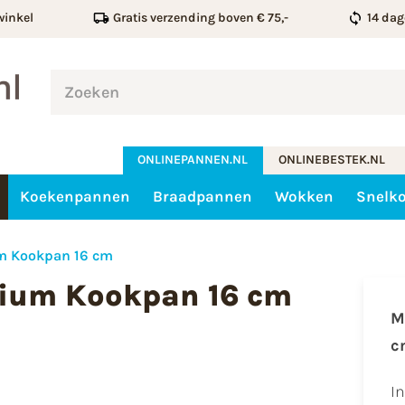
winkel
Gratis verzending boven € 75,-
14 dag
ONLINEPANNEN.NL
ONLINEBESTEK.NL
Koekenpannen
Braadpannen
Wokken
Snelk
m Kookpan 16 cm
ium Kookpan 16 cm
M
c
I