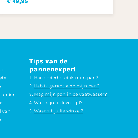
€ 49,95
p
Tips van de
pannenexpert
ne
Hoe onderhoud ik mijn pan?
ste
Heb ik garantie op mijn pan?
e
Mag mijn pan in de vaatwasser?
r onder
Wat is jullie levertijd?
n.
Waar zit jullie winkel?
l van
te