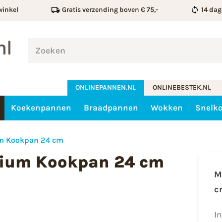
winkel
Gratis verzending boven € 75,-
14 dag
ONLINEPANNEN.NL
ONLINEBESTEK.NL
Koekenpannen
Braadpannen
Wokken
Snelk
m Kookpan 24 cm
mium Kookpan 24 cm
M
c
I