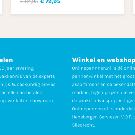
€ 84,95
€ 79,95
elen
Winkel en websho
0 jaar ervaring
Onlinepannnen.nl is dé onli
vakkennis van de experts
pannenwinkel met het groot
nlijk & deskundig advies
assortiment en de bekendst
 bestellen en betalen
merken, tegen prijzen die ve
op, winkel en showroom
de winkel adviesprijzen ligge
Onlinepannen.nl is onderdee
Hensbergen Serviezen V.O.F. 
Sliedrecht.