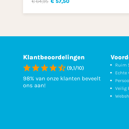
€ 64,95
€ 57,50
Klantbeoordelingen
Voord
Ruim 5
(9,1/10)
Echte 
98% van onze klanten beveelt
Persoo
ons aan!
Veilig
Websh