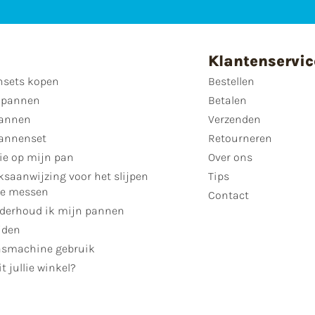
Klantenservic
sets kopen
Bestellen
 pannen
Betalen
annen
Verzenden
annenset
Retourneren
ie op mijn pan
Over ons
ksaanwijzing voor het slijpen
Tips
se messen
Contact
derhoud ik mijn pannen
jden
smachine gebruik
t jullie winkel?