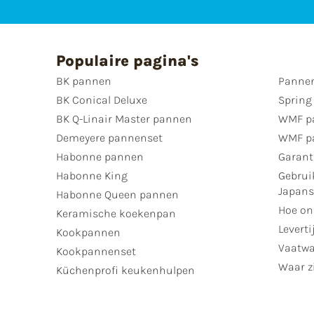
Populaire pagina's
BK pannen
Pannen
BK Conical Deluxe
Spring
BK Q-Linair Master pannen
WMF p
Demeyere pannenset
WMF p
Habonne pannen
Garant
Habonne King
Gebrui
Japan
Habonne Queen pannen
Hoe on
Keramische koekenpan
Leverti
Kookpannen
Vaatwa
Kookpannenset
Waar zi
Küchenprofi keukenhulpen