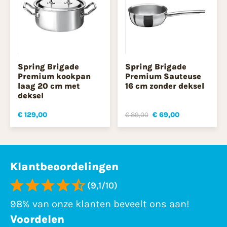
Spring Brigade
Spring Brigade
Premium kookpan
Premium Sauteuse
laag 20 cm met
16 cm zonder deksel
deksel
€ 129,00
€ 89,00
€ 69,00
Klantbeoordelingen
(9,1/10)
98% van onze klanten beveelt ons aan!
Voordelen