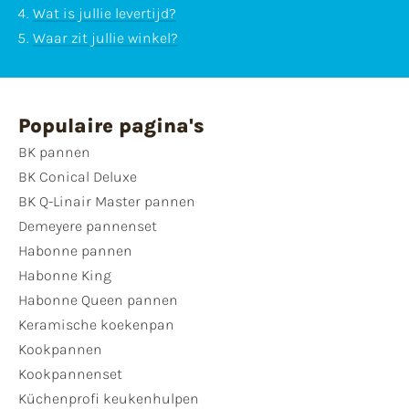
Wat is jullie levertijd?
Waar zit jullie winkel?
Populaire pagina's
BK pannen
BK Conical Deluxe
BK Q-Linair Master pannen
Demeyere pannenset
Habonne pannen
Habonne King
Habonne Queen pannen
Keramische koekenpan
Kookpannen
Kookpannenset
Küchenprofi keukenhulpen