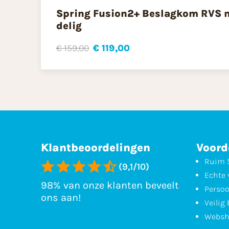
Spring Fusion2+ Beslagkom RVS me
delig
€ 159,00
€ 119,00
Klantbeoordelingen
Voord
Ruim 5
(9,1/10)
Echte 
98% van onze klanten beveelt
Persoo
ons aan!
Veilig
Websh