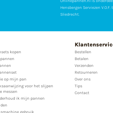
Onlinepannen.nl is onderdee
Hensbergen Serviezen V.O.F. 
Sliedrecht.
Klantenservic
sets kopen
Bestellen
 pannen
Betalen
annen
Verzenden
annenset
Retourneren
ie op mijn pan
Over ons
ksaanwijzing voor het slijpen
Tips
se messen
Contact
derhoud ik mijn pannen
jden
smachine gebruik