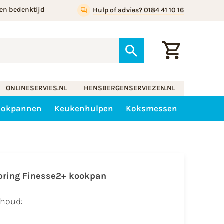
en bedenktijd
Hulp of advies? 0184 41 10 16
ONLINESERVIES.NL
HENSBERGENSERVIEZEN.NL
ookpannen
Keukenhulpen
Koksmessen
pring Finesse2+ kookpan
nhoud: