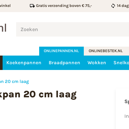
winkel
Gratis verzending boven € 75,-
14 dag
ONLINEPANNEN.NL
ONLINEBESTEK.NL
Koekenpannen
Braadpannen
Wokken
Snelk
an 20 cm laag
kpan 20 cm laag
S
I