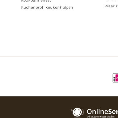
Kookpannenset
Waar zi
Küchenprofi keukenhulpen