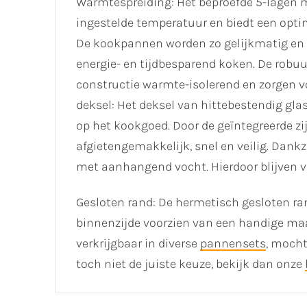
Warmtespreiding: Het beproefde 5-lagen ma
ingestelde temperatuur en biedt een opt
De kookpannen worden zo gelijkmatig en 
energie- en tijdbesparend koken. De robu
constructie warmte-isolerend en zorgen vo
deksel: Het deksel van hittebestendig gla
op het kookgoed. Door de geïntegreerde z
afgietengemakkelijk, snel en veilig. Dankz
met aanhangend vocht. Hierdoor blijven
Gesloten rand: De hermetisch gesloten ra
binnenzijde voorzien van een handige ma
verkrijgbaar in diverse
pannensets
, moch
toch niet de juiste keuze, bekijk dan onze