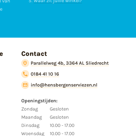
Waar zit jullie winkel?
l van
te
e
Contact
Parallelweg 4b, 3364 AL Sliedrecht
0184 41 10 16
info@hensbergenserviezen.nl
Openingstijden:​
​Zondag
Gesloten
Maandag
Gesloten
Dinsdag
10.00 - 17.00
Woensdag
10.00 - 17.00