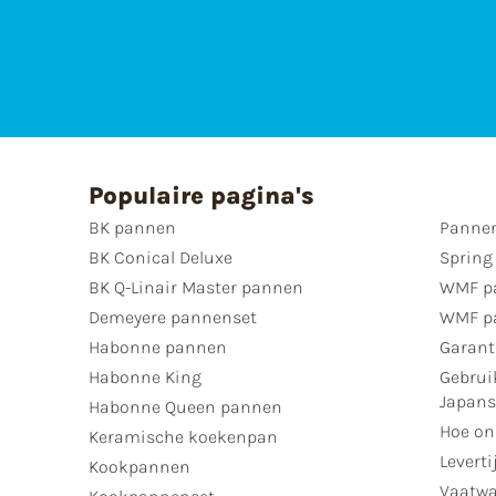
Populaire pagina's
BK pannen
Pannen
BK Conical Deluxe
Spring
BK Q-Linair Master pannen
WMF p
Demeyere pannenset
WMF p
Habonne pannen
Garant
Habonne King
Gebrui
Japan
Habonne Queen pannen
Hoe on
Keramische koekenpan
Leverti
Kookpannen
Vaatwa