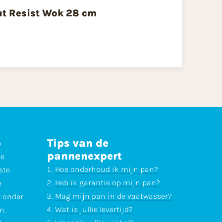
ut Resist Wok 28 cm
p
Tips van de
pannenexpert
ne
Hoe onderhoud ik mijn pan?
ste
Heb ik garantie op mijn pan?
e
Mag mijn pan in de vaatwasser?
r onder
Wat is jullie levertijd?
n.