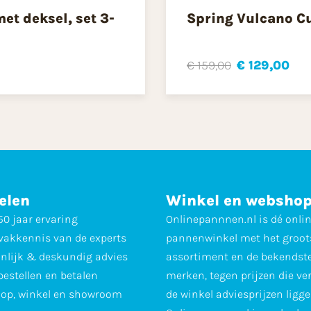
t deksel, set 3-
Spring Vulcano C
€ 159,00
€ 129,00
elen
Winkel en websho
0 jaar ervaring
Onlinepannnen.nl is dé onli
vakkennis van de experts
pannenwinkel met het groot
nlijk & deskundig advies
assortiment en de bekendst
 bestellen en betalen
merken, tegen prijzen die ve
op, winkel en showroom
de winkel adviesprijzen ligge