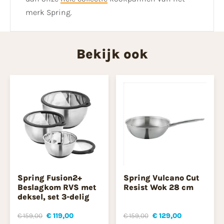
merk Spring.
Bekijk ook
Spring Fusion2+
Spring Vulcano Cut
Beslagkom RVS met
Resist Wok 28 cm
deksel, set 3-delig
€ 159,00
€ 119,00
€ 159,00
€ 129,00