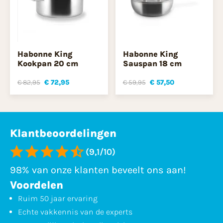
Habonne King
Habonne King
Kookpan 20 cm
Sauspan 18 cm
€ 82,95
€ 72,95
€ 59,95
€ 57,50
Klantbeoordelingen
(9,1/10)
98% van onze klanten beveelt ons aan!
Voordelen
Ruim 50 jaar ervaring
Echte vakkennis van de experts