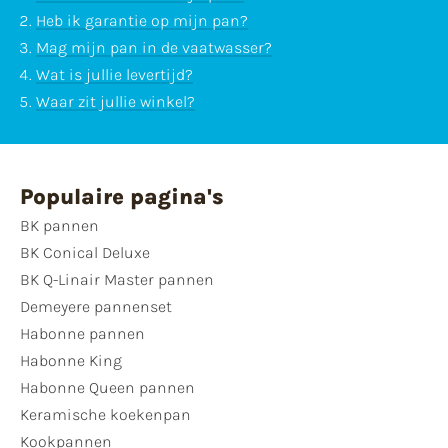
Heb ik garantie op mijn pan?
Mag mijn pan in de vaatwasser?
Wat is jullie levertijd?
Waar zit jullie winkel?
Populaire pagina's
BK pannen
BK Conical Deluxe
BK Q-Linair Master pannen
Demeyere pannenset
Habonne pannen
Habonne King
Habonne Queen pannen
Keramische koekenpan
Kookpannen