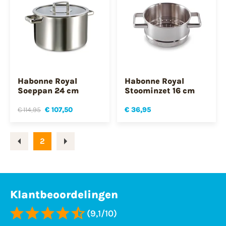
Habonne Royal
Habonne Royal
Soeppan 24 cm
Stoominzet 16 cm
€ 114,95
€ 107,50
€ 36,95
2
Klantbeoordelingen
(9,1/10)