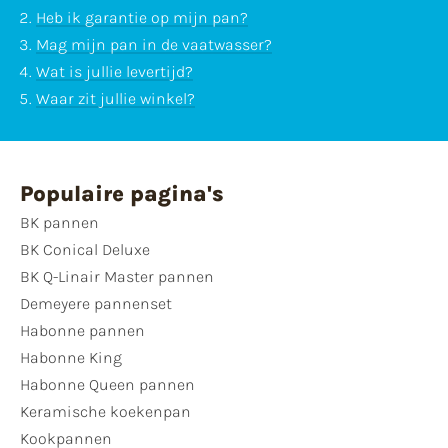
Heb ik garantie op mijn pan?
Mag mijn pan in de vaatwasser?
Wat is jullie levertijd?
Waar zit jullie winkel?
Populaire pagina's
BK pannen
BK Conical Deluxe
BK Q-Linair Master pannen
Demeyere pannenset
Habonne pannen
Habonne King
Habonne Queen pannen
Keramische koekenpan
Kookpannen