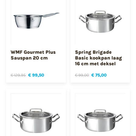
WMF Gourmet Plus
Spring Brigade
Sauspan 20 cm
Basic kookpan laag
16 cm met deksel
€ 129,95
€ 99,50
€ 99,00
€ 75,00