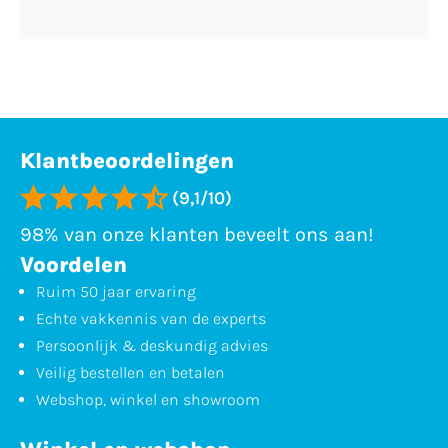
Klantbeoordelingen
(9,1/10)
98% van onze klanten beveelt ons aan!
Voordelen
Ruim 50 jaar ervaring
Echte vakkennis van de experts
Persoonlijk & deskundig advies
Veilig bestellen en betalen
Webshop, winkel en showroom