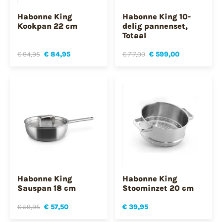
Habonne King
Habonne King 10-
Kookpan 22 cm
delig pannenset,
Totaal
€ 94,95
€ 84,95
€ 717,00
€ 599,00
Habonne King
Habonne King
Sauspan 18 cm
Stoominzet 20 cm
€ 59,95
€ 57,50
€ 39,95