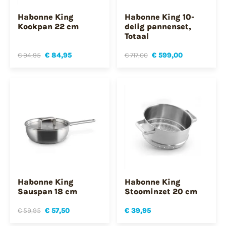
Habonne King
Habonne King 10-
Kookpan 22 cm
delig pannenset,
Totaal
€ 94,95
€ 84,95
€ 717,00
€ 599,00
Habonne King
Habonne King
Sauspan 18 cm
Stoominzet 20 cm
€ 59,95
€ 57,50
€ 39,95