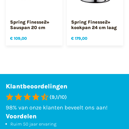
Spring Finesse2+
Spring Finesse2+
Sauspan 20 cm
kookpan 24 cm laag
€ 109,00
€ 179,00
Klantbeoordelingen
(9,1/10)
98% van onze klanten beveelt ons aan!
Voordelen
Ruim 50 jaar ervaring