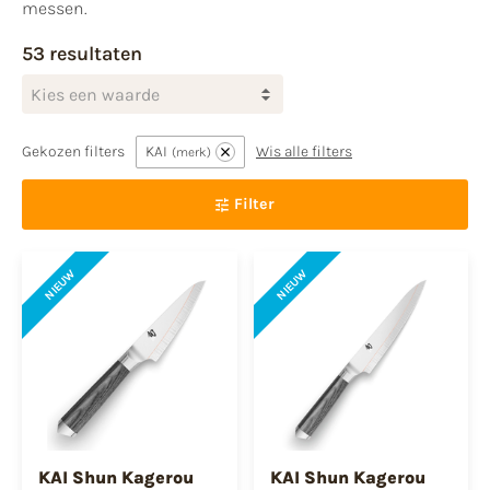
messen.
53 resultaten
Kies een waarde
Gekozen filters
KAI
Wis alle filters
merk
Filter
NIEUW
NIEUW
KAI Shun Kagerou
KAI Shun Kagerou