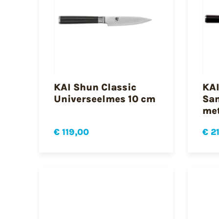
KAI Shun Classic
KAI
Universeelmes 10 cm
San
met
€ 119,00
€ 2